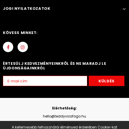
JOGI NYILATKOZATOK
KÖVESS MINKET:
ÉRTESÜLJ KEDVEZMÉNYEINKRŐL ÉS NE MARADJ LE
ÚJDONSÁGAINKRÓL
Elérhetőség:
hello@teddyvizafogo.hu
+ 36 1 798 00 70
A kellemesebb felhasználói élményed érdekében Cookie-kat