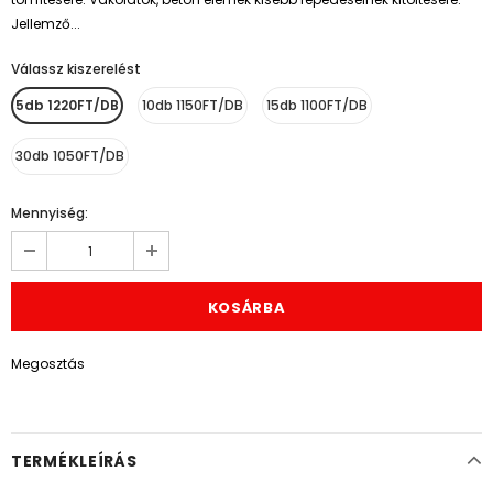
Jellemző...
Válassz kiszerelést
*
5db 1220FT/DB
10db 1150FT/DB
15db 1100FT/DB
30db 1050FT/DB
Mennyiség:
Megosztás
TERMÉKLEÍRÁS