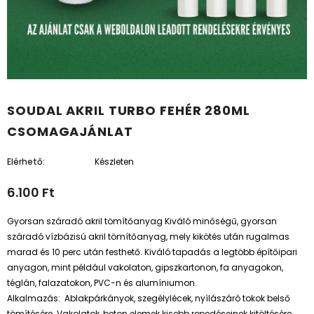
SOUDAL AKRIL TURBO FEHÉR 280ML
CSOMAGAJÁNLAT
Elérhető:
Készleten
6.100 Ft
Gyorsan száradó akril tömítőanyag Kiváló minőségű, gyorsan
száradó vízbázisú akril tömítőanyag, mely kikötés után rugalmas
marad és 10 perc után festhető. Kiváló tapadás a legtöbb építőipari
anyagon, mint például vakolaton, gipszkartonon, fa anyagokon,
téglán, falazatokon, PVC-n és alumíniumon.
Alkalmazás: Ablakpárkányok, szegélylécek, nyílászáró tokok belső
tömítésére. Vakolatok, beton elemek kisebb repedéseinek kitöltésére.