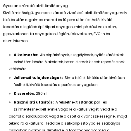
Gyorsan száradó akril tömítőanyag
Kiváló minőségű, gyorsan száradó vízbázisú akril tömítőanyag, mely
kikötés után rugalmas marad és 10 perc után festhető. Kiváló
tapadás a legtöbb építőipari anyagon, mint például vakolaton,
gipszkartonon, fa anyagokon, téglán, falazatokon, PVC-n és
alumíniumon.
Alkalmazás:
Ablakpárkányok, szegélylécek, nyílászáró tokok
belső tömítésére. Vakolatok, beton elemek kisebb repedéseinek
kitöltésére.
Jellemző tulajdonságok:
Sima felület, kikötés után kiválóan
festhető, kiváló tapadás a porózus anyagokon.
Kiszerelés:
280ml
Használati utasítás:
A felületnek tisztának, por- és
zsírmentesnek kell lennie.Vágd le a kartus végét. Vedd le a
csőrről a zárókupakot, vágd le a csőrt a kívánt szélességnél, majd
tekerd rá a kartusra. Tedd be a szilikonpisztolyba és szabályos
csíkokban nyomd ki. Simítsd el a tömítőanyagot még a