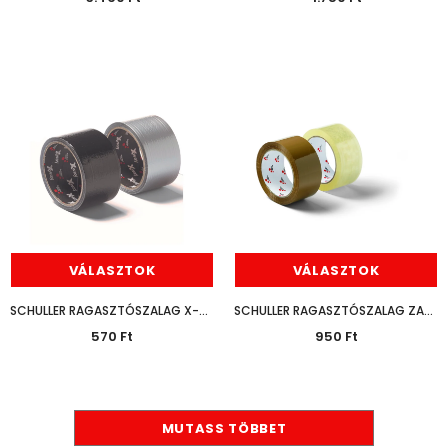
VÁLASZTOK
VÁLASZTOK
SCHULLER RAGASZTÓSZALAG X-WAY 10M
SCHULLER RAGASZTÓSZALAG ZAJTALAN 48MM*66M
570 Ft
950 Ft
MUTASS TÖBBET