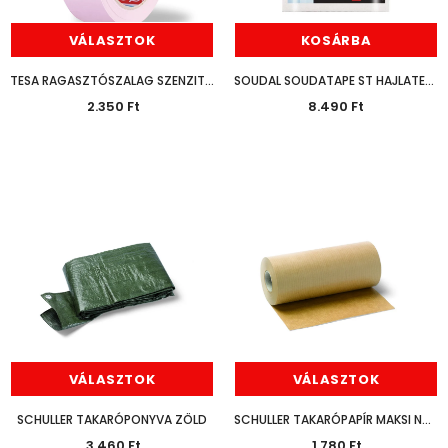
VÁLASZTOK
KOSÁRBA
TESA RAGASZTÓSZALAG SZENZITÍV 30MM
SOUDAL SOUDATAPE ST HAJLATERŐSÍTŐ SZALAG 10M
2.350 Ft
8.490 Ft
VÁLASZTOK
VÁLASZTOK
SCHULLER TAKARÓPONYVA ZÖLD
SCHULLER TAKARÓPAPÍR MAKSI NÁTRONERŐSÍTETT 50M
3.460 Ft
1.780 Ft