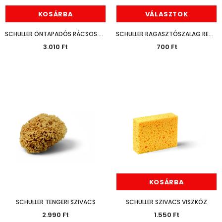
KOSÁRBA
VÁLASZTOK
SCHULLER ÖNTAPADÓS RÁCSOS SZALAG 144MM*45M
SCHULLER RAGASZTÓSZALAG RED CORE
3.010 Ft
700 Ft
Hosszabb Szállítási Idő
Várható
NEM ELÉRHETŐ
KOSÁRBA
SCHULLER TENGERI SZIVACS
SCHULLER SZIVACS VISZKÓZ
2.990 Ft
1.550 Ft