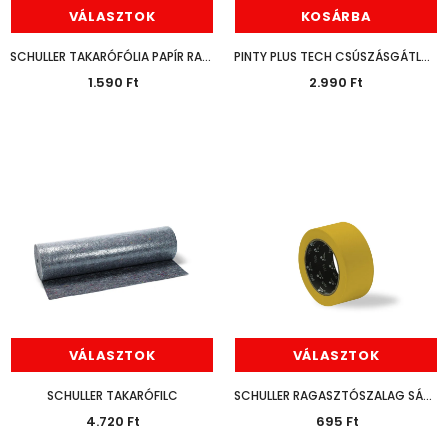
VÁLASZTOK
KOSÁRBA
SCHULLER TAKARÓFÓLIA PAPÍR RAGASZTÓSZALAGGAL
PINTY PLUS TECH CSÚSZÁSGÁTLÓ SPRAY 400ML
1.590 Ft
2.990 Ft
KLASSZ ÁR
KLASS
HÉRA BELTÉRI MATT FALFESTÉK FEHÉR 15L
13.630 Ft
10.990 Ft
7.470 Ft
6.190 Ft
KOSÁRBA
KOSÁRBA
VÁLASZTOK
VÁLASZTOK
SCHULLER TAKARÓFILC
SCHULLER RAGASZTÓSZALAG SÁRGA ÉPÍTMÉNY
4.720 Ft
695 Ft