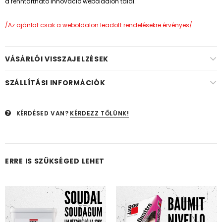
a
fenntartható innováció
weboldalon talál.
/Az ajánlat csak a weboldalon leadott rendelésekre érvényes/
VÁSÁRLÓI VISSZAJELZÉSEK
SZÁLLÍTÁSI INFORMÁCIÓK
KÉRDÉSED VAN?
KÉRDEZZ TŐLÜNK!
ERRE IS SZÜKSÉGED LEHET