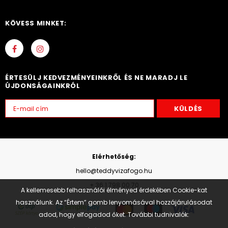
KÖVESS MINKET:
ÉRTESÜLJ KEDVEZMÉNYEINKRŐL ÉS NE MARADJ LE
ÚJDONSÁGAINKRÓL
Elérhetőség:
hello@teddyvizafogo.hu
+ 36 1 798 00 70
A kellemesebb felhasználói élményed érdekében Cookie-kat
használunk. Az “Értem” gomb lenyomásával hozzájárulásodat
adod, hogy elfogadod őket. További tudnivalók: