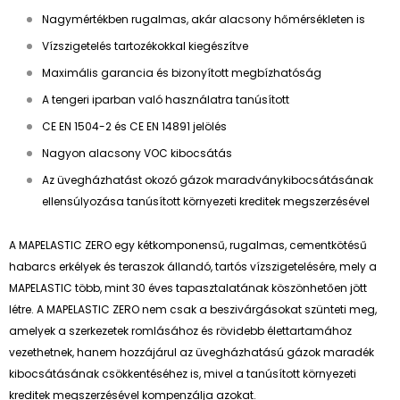
Nagymértékben rugalmas, akár alacsony hőmérsékleten is
Vízszigetelés tartozékokkal kiegészítve
Maximális garancia és bizonyított megbízhatóság
A tengeri iparban való használatra tanúsított
CE EN 1504-2 és CE EN 14891 jelölés
Nagyon alacsony VOC kibocsátás
Az üvegházhatást okozó gázok maradványkibocsátásának
ellensúlyozása tanúsított környezeti kreditek megszerzésével
A MAPELASTIC ZERO egy kétkomponensű, rugalmas, cementkötésű
habarcs erkélyek és teraszok állandó, tartós vízszigetelésére, mely a
MAPELASTIC több, mint 30 éves tapasztalatának köszönhetően jött
létre. A MAPELASTIC ZERO nem csak a beszivárgásokat szünteti meg,
amelyek a szerkezetek romlásához és rövidebb élettartamához
vezethetnek, hanem hozzájárul az üvegházhatású gázok maradék
kibocsátásának csökkentéséhez is, mivel a tanúsított környezeti
kreditek megszerzésével kompenzálja azokat.