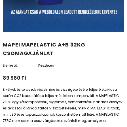
MAPEI MAPELASTIC A+B 32KG
CSOMAGAJÁNLAT
Elérhető:
Készleten
89.980 Ft
Erkélyek és teraszok védelmére és vízszigetelésére, teljes életciklusa
során CO2 kibocsátása teljes mértékben kompenzált. A MAPELASTIC
ZERO egy kétkomponensű, rugalmas, cementkötésű habarcs erkélyek
és teraszok állandó, tartós vízszigetelésére, mely a MAPELASTIC több,
mint 30 éves tapasztalatának köszönhetően jött létre. A MAPELASTIC
ZERO nem csak a beszivárgásokat szünteti meg, amelyek a...