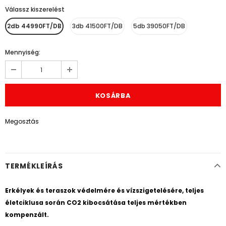
Válassz kiszerelést
*
2db 44990FT/DB
3db 41500FT/DB
5db 39050FT/DB
Mennyiség:
Megosztás
TERMÉKLEÍRÁS
Erkélyek és teraszok védelmére és vízszigetelésére, teljes
életciklusa során CO2 kibocsátása teljes mértékben
kompenzált.