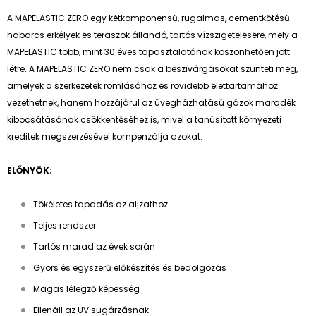
A MAPELASTIC ZERO egy kétkomponensű, rugalmas, cementkötésű
habarcs erkélyek és teraszok állandó, tartós vízszigetelésére, mely a
MAPELASTIC több, mint 30 éves tapasztalatának köszönhetően jött
létre. A MAPELASTIC ZERO nem csak a beszivárgásokat szünteti meg,
amelyek a szerkezetek romlásához és rövidebb élettartamához
vezethetnek, hanem hozzájárul az üvegházhatású gázok maradék
kibocsátásának csökkentéséhez is, mivel a tanúsított környezeti
kreditek megszerzésével kompenzálja azokat.
ELŐNYÖK:
Tökéletes tapadás az aljzathoz
Teljes rendszer
Tartós marad az évek során
Gyors és egyszerű előkészítés és bedolgozás
Magas lélegző képesség
Ellenáll az UV sugárzásnak