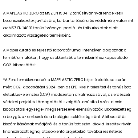
A MAPELASTIC ZERO az MSZ EN 1504-2 tanúsítvánnyal rendelkezik
betonszerkezetek javítására, karbantartására és védelmére, valamint
az MSZ EN 14891 tanúsítvánnyal padló- és falburkolatok alatt
alkalmazott vízszigetelő termékként.
A Mapei kutató és fejlesztő laboratóriumai intenzíven dolgoznak a
termékformulákon, hogy csökkentsék a termékeinkhez kapcsolódó
CO2-kibocsátást.
*A Zero termékvonalból a MAPELASTIC ZERO teljes életciklusa során
mért CO2-kibocsátást 2024-ben az EPD-kkel hitelesített és tanúsított
életciklus-elemzési (LCA) módszertan alkalmazásával, az erdészeti
védelmi projektek támogatását szolgáló tanúsított szén-dioxid-
kibocsátási egységek megszerzésével ellensúlyozták. Elkötelezettség
a bolygó, az emberek és a biológiai sokféleség iránt. A kibocsátás
kiszámításának módjáról és a tanúsított szén-dioxid-kreditek révén
finanszírozott éghajlatcsökkentő projektekről további részleteket