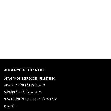
 FALFESTÉK FEHÉR 15L
MAPEI CSEMPERAGASZTÓ ADESILEX P9 25KG
SZÜRKE
t
10.990 Ft
7.470 Ft
6.190 Ft
SÁRBA
KOSÁRBA
JOGI NYILATKOZATOK
ÁLTALÁNOS SZERZŐDÉSI FELTÉTELEK
ADATKEZELÉSI TÁJÉKOZTATÓ
VÁSÁRLÁSI TÁJÉKOZTATÓ
SZÁLLÍTÁSI ÉS FIZETÉSI TÁJÉKOZTATÓ
KERESÉS