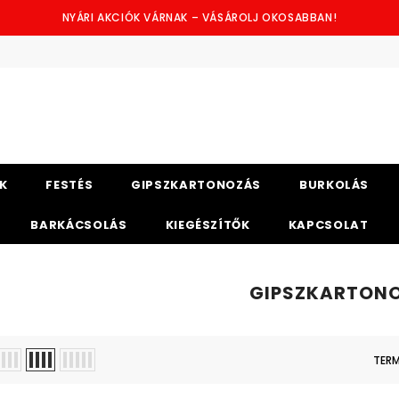
NYÁRI AKCIÓK VÁRNAK – VÁSÁROLJ OKOSABBAN!
K
FESTÉS
GIPSZKARTONOZÁS
BURKOLÁS
BARKÁCSOLÁS
KIEGÉSZÍTŐK
KAPCSOLAT
GIPSZKARTON
TERM