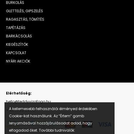
BURKOLÁS
GLETTELÉS, GIPSZELÉS
RAGASZTÁS, TÖMÍTÉS
TAPÉTÁZÁS
BARKÁCSOLÁS
KIEGÉSZÍTŐK
KAPCSOLAT
NYÁRI AKCIÓK
Elérhetőség:
hello@teddyvizafogo.hu
A kellemesebb felhasználói élményed érdekében
+ 36 1 798 00 70
Cookie-kat használunk. Az “Értem” gomb
lenyomásával hozzájárulásodat adod, hogy
elfogadod őket. További tudnivalók: