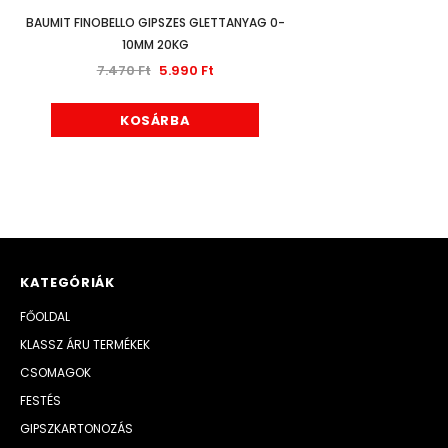
BAUMIT FINOBELLO GIPSZES GLETTANYAG 0-
HÉRA BELTÉRI MATT
10MM 20KG
13.630 F
7.470 Ft
5.990 Ft
KO
KOSÁRBA
KATEGÓRIÁK
FŐOLDAL
KLASSZ ÁRU TERMÉKEK
CSOMAGOK
FESTÉS
GIPSZKARTONOZÁS