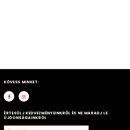
SOUDAL FESTHETŐ AKRIL TÖMÍTŐ FEHÉR 280ML
CASATI PRIMAVERA B
890 Ft
760 Ft
15.490 
KOSÁRBA
KO
KÖVESS MINKET:
ÉRTESÜLJ KEDVEZMÉNYEINKRŐL ÉS NE MARADJ LE
ÚJDONSÁGAINKRÓL