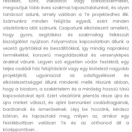
festéket, színt, vakolatot vagy barkácsterméket,
megosztjuk több éves szakmai tapasztalatunkat, és olyan
tanácsot adunk, amely valóban a Te projektedhez illik.
Számunkra minden felújítás egyedi, ezért minden
vásárlónkra időt szánunk. Csapatunk elkötelezett amellett,
hogy gyors, segítőkész és szakmailag felkészült
kiszolgálást nyújtson. Folyamatos kapcsolatban állunk a
vezető gyártókkal és beszállítókkal, így mindig naprakész
termékekkel, korszerű megoldásokkal és versenyképes
árakkal várunk. Legyen szó egyetlen vödör festékről, egy
teljes családi ház felújításáról vagy egy kivitelező nagyobb
projektjéről, ugyanazzal az odafigyeléssel és
elkötelezettséggel állunk mindenki mellé. Hiszünk abban,
hogy a bizalom, a szakértelem és a minőség hosszú távú
kapcsolatokat épít. Ezért vásárlóink jelentős része újra és
újra minket választ, és ajánl bennünket családtagjainak,
barátainak és ismerőseinek. Lépj be hozzánk, kérdezz
bátran, és tapasztald meg, milyen az, amikor egy
festékboltban valóban Te és az otthonod áll a
középpontban. .