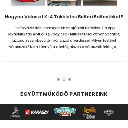
Hogyan Válaszd Ki A Tökéletes Beltéri Falfestéket?
Festékválasztási szempontok és ajánlott termékek: Ha épp
lakásfelújítás előtt állsz, vagy csak felfrissítenéd otthonod falait,
biztosan szembesültél már azzal a kérdéssel: Milyen festéket
válasszak? Nem könnyű a döntés, hiszen a választék óriási, a...
EGYÜTTMŰKÖDŐ PARTNEREINK