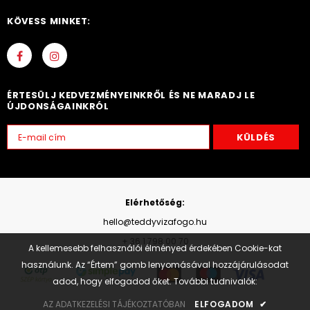
KÖVESS MINKET:
ÉRTESÜLJ KEDVEZMÉNYEINKRŐL ÉS NE MARADJ LE
ÚJDONSÁGAINKRÓL
Elérhetőség:
hello@teddyvizafogo.hu
+ 36 1 798 00 70
A kellemesebb felhasználói élményed érdekében Cookie-kat
használunk. Az “Értem” gomb lenyomásával hozzájárulásodat
adod, hogy elfogadod őket. További tudnivalók:
AZ ADATKEZELÉSI TÁJÉKOZTATÓBAN
ELFOGADOM
✔