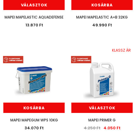
VÁLASZTOK
KOSÁRBA
MAPEI MAPELASTIC AQUADEFENSE
MAPEI MAPELASTIC A+B 32KG
13.870 Ft
49.990 Ft
KLASSZ ÁR
KLASS
KLASSZ ÁR
HÉRA BELTÉRI MATT FALFESTÉK FEHÉR 15L
13.630 Ft
10.990 Ft
7.470 Ft
6.190 Ft
KOSÁRBA
KOSÁRBA
KOSÁRBA
VÁLASZTOK
MAPEI MAPEGUM WPS 10KG
MAPEI PRIMER G
34.070 Ft
4.250 Ft
4.050 Ft