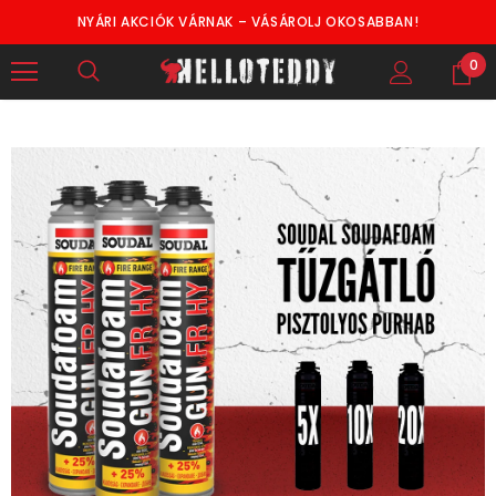
NYÁRI AKCIÓK VÁRNAK – VÁSÁROLJ OKOSABBAN!
0