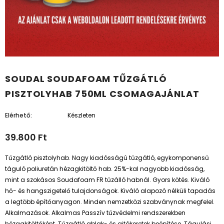
SOUDAL SOUDAFOAM TŰZGÁTLÓ
PISZTOLYHAB 750ML CSOMAGAJÁNLAT
Elérhető:
Készleten
39.800 Ft
Tűzgátló pisztolyhab. Nagy kiadósságú tűzgátló, egykomponensű
táguló poliuretán hézagkitöltő hab. 25%-kal nagyobb kiadósság,
mint a szokásos Soudafoam FR tűzálló habnál. Gyors kötés. Kiváló
hő- és hangszigetelő tulajdonságok. Kiváló alapozó nélküli tapadás
a legtöbb építőanyagon. Minden nemzetközi szabványnak megfelel.
Alkalmazások. Alkalmas Passzív tűzvédelmi rendszerekben
hézagkitöltőként. Tűzgátló ablak- és ajtókeretek beépítése. Tágulási