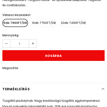
és csatlakozási...
Válassz kiszerelést
*
5db 7960FT/DB
10db 7750FT/DB
20db 7490FT/DB
Mennyiség:
Megosztás
TERMÉKLEÍRÁS
Tűzgátló pisztolyhab. Nagy kiadósságú tűzgátló, egykomponensű
táguló poliuretán hézagkitöltő hab. 25%-kal nagyobb kiadósság,