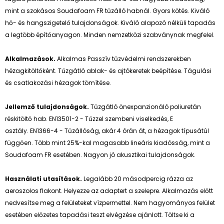
mint a szokásos Soudafoam FR tűzálló habnál. Gyors kötés. Kiváló
hő- és hangszigetelő tulajdonságok. Kiváló alapozó nélküli tapadás
a legtöbb építőanyagon. Minden nemzetközi szabványnak megfelel.
Alkalmazások.
Alkalmas Passzív tűzvédelmi rendszerekben
hézagkitöltőként. Tűzgátló ablak- és ajtókeretek beépítése. Tágulási
és csatlakozási hézagok tömítése.
Jellemző tulajdonságok.
Tűzgátló önexpanzionáló poliuretán
réskitöltő hab. EN13501-2 - Tűzzel szembeni viselkedés, E
osztály. EN1366-4 - Tűzállóság, akár 4 órán át, a hézagok típusátúl
függően. Több mint 25%-kal magasabb lineáris kiadósság, mint a
Soudafoam FR esetében. Nagyon jó akusztikai tulajdonságok.
Használati utasítások.
Legalább 20 másodpercig rázza az
aeroszolos flakont. Helyezze az adaptert a szelepre. Alkalmazás előtt
nedvesítse meg a felületeket vízpermettel. Nem hagyományos felület
esetében előzetes tapadási teszt elvégzése ajánlott. Töltse ki a