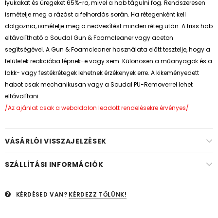
lyukakat és üregeket 65%-ra, mivel a hab tágulni fog. Rendszeresen
ismételje meg a rázást a felhordás során. Ha rétegenként kell
dolgoznia, ismételje meg a nedvesítést minden réteg után. A friss hab
eltávolítható a Soudal Gun & Foamcleaner vagy aceton
segítségével. A Gun & Foamcleaner használata előtt tesztelje, hogy a
felületek reakcióba lépnek-e vagy sem. Különösen a műanyagok és a
lakk- vagy festékrétegek lehetnek érzékenyek erre. A kikeményedett
habot csak mechanikusan vagy a Soudal PU-Removerrel lehet
eltávolítani.
/Az ajánlat csak a weboldalon leadott rendelésekre érvényes/
VÁSÁRLÓI VISSZAJELZÉSEK
SZÁLLÍTÁSI INFORMÁCIÓK
KÉRDÉSED VAN?
KÉRDEZZ TŐLÜNK!