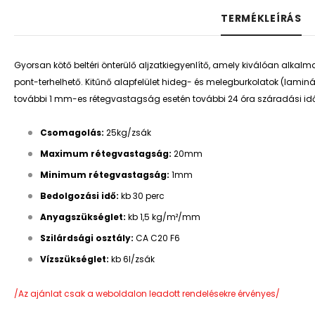
TERMÉKLEÍRÁS
Gyorsan kötő beltéri önterülő aljzatkiegyenlítő, amely kiválóan alkalmaz
pont-terhelhető. Kitűnő alapfelület hideg- és melegburkolatok (lamin
további 1 mm-es rétegvastagság esetén további 24 óra száradási id
Csomagolás:
25kg/zsák
Maximum rétegvastagság
:
20mm
Minimum rétegvastagság:
1mm
Bedolgozási idő:
kb 30 perc
Anyagszükséglet:
kb
1,5 kg/m²/mm
Szilárdsági osztály:
CA C20 F6
Vízszükséglet:
kb 6l/zsák
/Az ajánlat csak a weboldalon leadott rendelésekre érvényes/