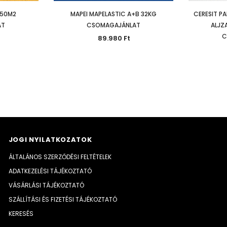
 50M2
MAPEI MAPELASTIC A+B 32KG
CERESIT P
AT
CSOMAGAJÁNLAT
ALJZ
C
89.980 Ft
JOGI NYILATKOZATOK
ÁLTALÁNOS SZERZŐDÉSI FELTÉTELEK
ADATKEZELÉSI TÁJÉKOZTATÓ
VÁSÁRLÁSI TÁJÉKOZTATÓ
SZÁLLÍTÁSI ÉS FIZETÉSI TÁJÉKOZTATÓ
KERESÉS