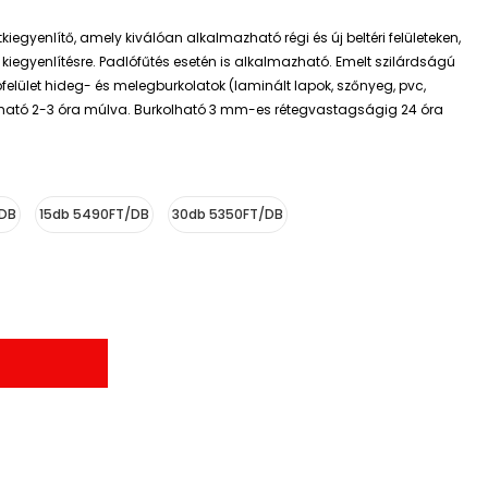
tkiegyenlítő, amely kiválóan alkalmazható régi és új beltéri felületeken,
i kiegyenlítésre. Padlófűtés esetén is alkalmazható. Emelt szilárdságú
pfelület hideg- és melegburkolatok (laminált lapok, szőnyeg, pvc,
rható 2-3 óra múlva. Burkolható 3 mm-es rétegvastagságig 24 óra
/DB
15db 5490FT/DB
30db 5350FT/DB