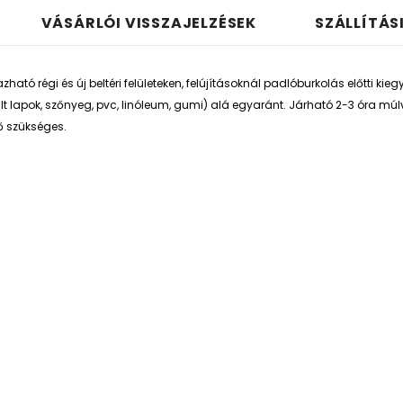
VÁSÁRLÓI VISSZAJELZÉSEK
SZÁLLÍTÁS
ható régi és új beltéri felületeken, felújításoknál padlóburkolás előtti ki
ált lapok, szőnyeg, pvc, linóleum, gumi) alá egyaránt. Járható 2-3 óra mú
ő szükséges.