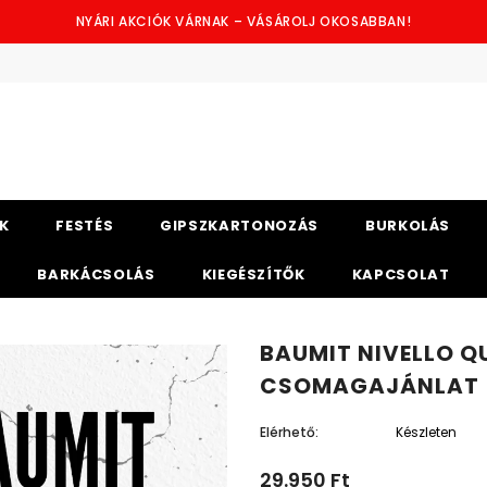
NYÁRI AKCIÓK VÁRNAK – VÁSÁROLJ OKOSABBAN!
K
FESTÉS
GIPSZKARTONOZÁS
BURKOLÁS
BARKÁCSOLÁS
KIEGÉSZÍTŐK
KAPCSOLAT
BAUMIT NIVELLO Q
CSOMAGAJÁNLAT
Elérhető:
Készleten
29.950 Ft