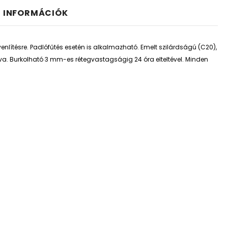
I INFORMÁCIÓK
egyenlítésre. Padlófűtés esetén is alkalmazható. Emelt szilárdságú (C20),
lva. Burkolható 3 mm-es rétegvastagságig 24 óra elteltével. Minden