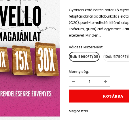
Gyorsan kötő beltéri önterülő aljza
felújításoknál padlóburkolás előtt
(C20), pont-terhelhető. Kitűnő ala
linóleum, gumi) alá egyaránt. Já
elteltével. Minden...
Válassz kiszerelést
*
5db 5990FT/DB
10db 5790FT
Mennyiség:
Megosztás