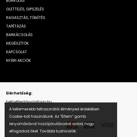
BURKOLÁS
GLETTELÉS, GIPSZELÉS
RAGASZTÁS, TÖMÍTÉS
TAPÉTÁZÁS
BARKÁCSOLÁS
KIEGÉSZÍTŐK
KAPCSOLAT
NYÁRI AKCIÓK
Elérhetőség:
hello@teddyvizafogo.hu
A kellemesebb felhasználói élményed érdekében
+ 36 1 798 00 70
Cookie-kat használunk. Az “Értem” gomb
lenyomásával hozzájárulásodat adod, hogy
elfogadod őket. További tudnivalók: