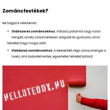
Zománcfestékek?
Ne hagyd a véletlenre!
Oldószeres zománcokhoz
: Válassz poliamid vagy nylon
hengert, amely szöszmentesen dolgozik és gyönyörű, sima
felületet hagy maga után.
Vízbázisú zománcokhoz
: A lekerekített végű szivacshenger a
nyerő, ami buborékmentes, egyenletes felületet biztosít.