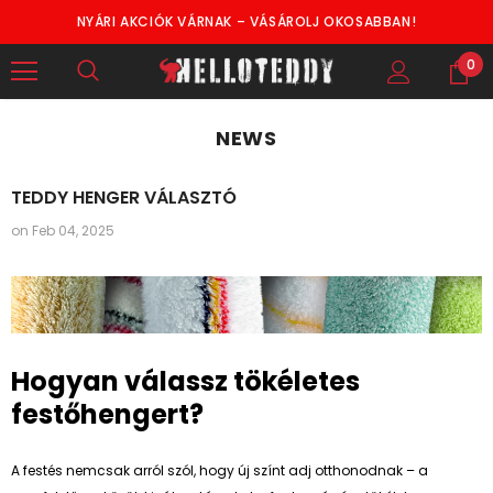
NYÁRI AKCIÓK VÁRNAK – VÁSÁROLJ OKOSABBAN!
0
NEWS
TEDDY HENGER VÁLASZTÓ
on
Feb 04, 2025
Hogyan válassz tökéletes
festőhengert?
A festés nemcsak arról szól, hogy új színt adj otthonodnak – a