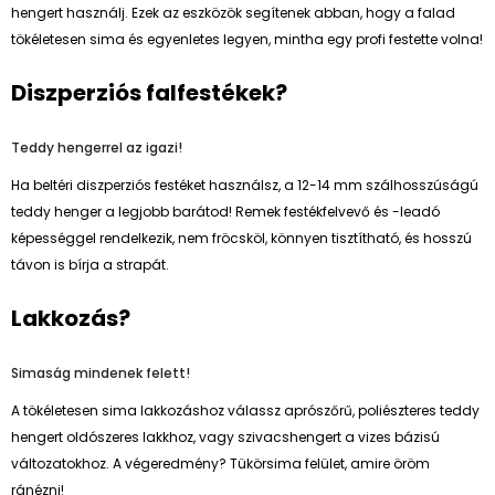
hengert használj. Ezek az eszközök segítenek abban, hogy a falad
tökéletesen sima és egyenletes legyen, mintha egy profi festette volna!
Diszperziós falfestékek?
Teddy hengerrel az igazi!
Ha beltéri diszperziós festéket használsz, a 12-14 mm szálhosszúságú
teddy henger a legjobb barátod! Remek festékfelvevő és -leadó
képességgel rendelkezik, nem fröcsköl, könnyen tisztítható, és hosszú
távon is bírja a strapát.
Lakkozás?
Simaság mindenek felett!
A tökéletesen sima lakkozáshoz válassz aprószőrű, poliészteres teddy
hengert oldószeres lakkhoz, vagy szivacshengert a vizes bázisú
változatokhoz. A végeredmény? Tükörsima felület, amire öröm
ránézni!