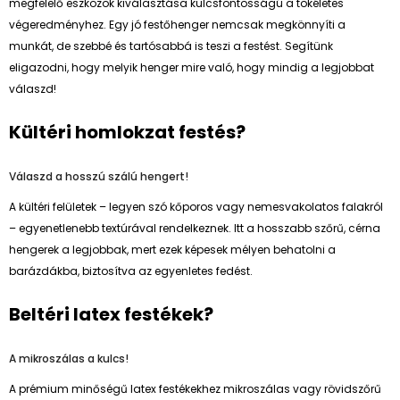
megfelelő eszközök kiválasztása kulcsfontosságú a tökéletes
végeredményhez. Egy jó festőhenger nemcsak megkönnyíti a
munkát, de szebbé és tartósabbá is teszi a festést. Segítünk
eligazodni, hogy melyik henger mire való, hogy mindig a legjobbat
válaszd!
Kültéri homlokzat festés?
Válaszd a hosszú szálú hengert!
A kültéri felületek – legyen szó kőporos vagy nemesvakolatos falakról
– egyenetlenebb textúrával rendelkeznek. Itt a hosszabb szőrű, cérna
hengerek a legjobbak, mert ezek képesek mélyen behatolni a
barázdákba, biztosítva az egyenletes fedést.
Beltéri latex festékek?
A mikroszálas a kulcs!
A prémium minőségű latex festékekhez mikroszálas vagy rövidszőrű