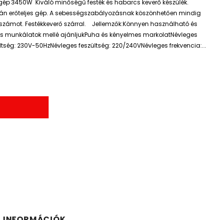
 gép 3450W Kiváló minőségű festék és habarcs keverő készülék.
n erőteljes gép. A sebességszabályozásnak köszönhetően mindig
tszámot. Festékkeverő szárral. Jellemzők:Könnyen használható és
cs munkálatok mellé ajánljukPuha és kényelmes markolatNévleges
ltség: 230V-50HzNévleges feszültség: 220/240VNévleges frekvencia:...
I INFORMÁCIÓK