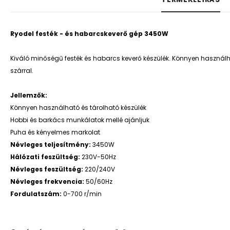
Ryodel festék - és habarcskeverő gép 3450W
Kiváló minőségű festék és habarcs keverő készülék. Könnyen használ
szárral.
Jellemzők:
Könnyen használható és tárolható készülék
Hobbi és barkács munkálatok mellé ajánljuk
Puha és kényelmes markolat
Névleges teljesítmény:
3450W
Hálózati feszültség:
230V-50Hz
Névleges feszültség:
220/240V
Névleges frekvencia:
50/60Hz
Fordulatszám:
0-700 r/min