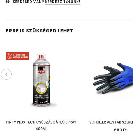
KÉRDÉSED VAN?
KÉRDEZZ TŐLÜNK!
ERRE IS SZÜKSÉGED LEHET
PINTY PLUS TECH CSÚSZÁSGÁTLÓ SPRAY
SCHULLER ALLSTAR SZER
400ML
680 Ft