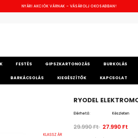
NYÁRI AKCIÓK VÁRNAK – VÁSÁROLJ OKOSABBAN!
K
FESTÉS
GIPSZKARTONOZÁS
BURKOLÁS
BARKÁCSOLÁS
KIEGÉSZÍTŐK
KAPCSOLAT
RYODEL ELEKTROM
Elérhető:
Készleten
29.990 Ft
27.990 Ft
KLASSZ ÁR