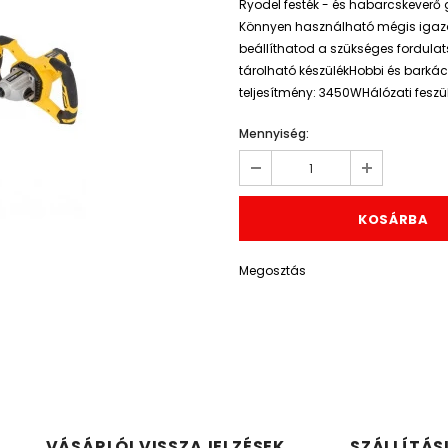
Ryodel festék - és habarcskeverő
Könnyen használható mégis igazá
beállíthatod a szükséges fordula
tárolható készülékHobbi és barká
teljesítmény: 3450WHálózati feszü
Mennyiség:
Megosztás
VÁSÁRLÓI VISSZAJELZÉSEK
SZÁLLÍTÁS