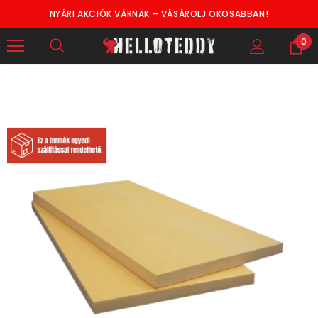
NYÁRI AKCIÓK VÁRNAK – VÁSÁROLJ OKOSABBAN!
0
Hosszabb Szállítási Idő Várható