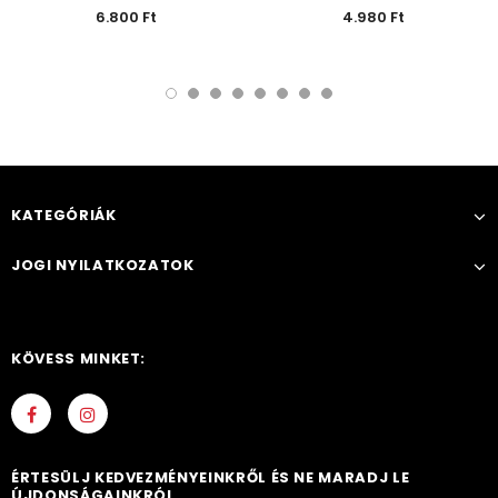
6.800 Ft
4.980 Ft
KATEGÓRIÁK
JOGI NYILATKOZATOK
KÖVESS MINKET:
ÉRTESÜLJ KEDVEZMÉNYEINKRŐL ÉS NE MARADJ LE
ÚJDONSÁGAINKRÓL