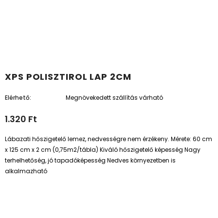
XPS POLISZTIROL LAP 2CM
Elérhető:
Megnövekedett szállítás várható
1.320 Ft
Lábazati hőszigetelő lemez, nedvességre nem érzékeny. Mérete: 60 cm
x 125 cm x 2 cm (0,75m2/tábla) Kiváló hőszigetelő képesség Nagy
terhelhetőség, jó tapadóképesség Nedves környezetben is
alkalmazható