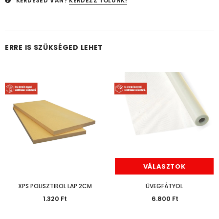
KÉRDÉSED VAN?
KÉRDEZZ TŐLÜNK!
ERRE IS SZÜKSÉGED LEHET
Hosszabb Szállítási Idő
Várható
NEM ELÉRHETŐ
VÁLASZTOK
XPS POLISZTIROL LAP 2CM
ÜVEGFÁTYOL
1.320 Ft
6.800 Ft