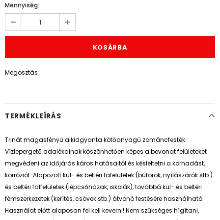
Mennyiség:
Megosztás
TERMÉKLEÍRÁS
Trinát magasfényű alkidgyanta kötőanyagú zománcfesték.
Vízlepergető adalékainak köszönhetően képes a bevonat felületeket
megvédeni az időjárás káros hatásaitól és késleltetni a korhadást,
korróziót. Alapozott kül- és beltéri fafelületek (bútorok, nyílászárók stb.)
és beltéri falfelületek (lépcsőházak, iskolák), továbbá kül- és beltéri
fémszerkezetek (kerítés, csövek stb.) átvonó festésére használható.
Használat előtt alaposan fel kell keverni! Nem szükséges hígítani,