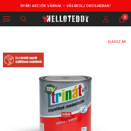
NYÁRI AKCIÓK VÁRNAK – VÁSÁROLJ OKOSABBAN!
0
KLASSZ ÁR