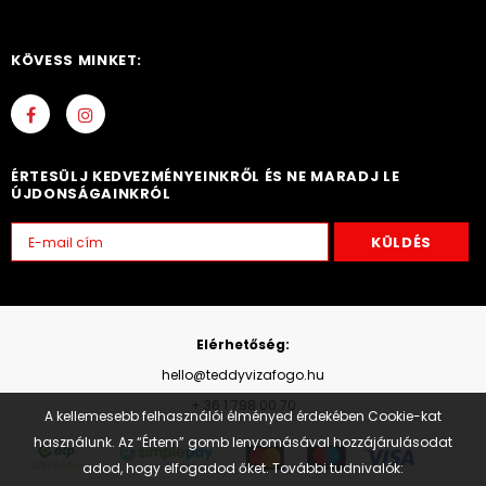
KÖVESS MINKET:
ÉRTESÜLJ KEDVEZMÉNYEINKRŐL ÉS NE MARADJ LE
ÚJDONSÁGAINKRÓL
Elérhetőség:
hello@teddyvizafogo.hu
+ 36 1 798 00 70
A kellemesebb felhasználói élményed érdekében Cookie-kat
használunk. Az “Értem” gomb lenyomásával hozzájárulásodat
adod, hogy elfogadod őket. További tudnivalók: