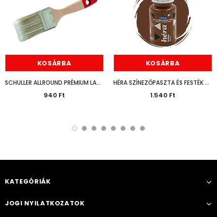
KOSÁRBA
KOSÁRBA
SCHULLER ALLROUND PRÉMIUM LAPOSECSET 30MM
HÉRA SZÍNEZŐPASZTA ÉS FESTÉK BARNA 125ML
940 Ft
1.540 Ft
KATEGÓRIÁK
JOGI NYILATKOZATOK