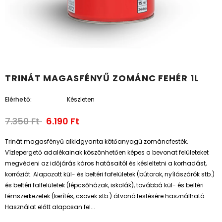
TRINÁT MAGASFÉNYŰ ZOMÁNC FEHÉR 1L
Elérhető:
Készleten
7.350 Ft
6.190 Ft
Trinát magasfényű alkidgyanta kötőanyagú zománcfesték.
Vízlepergető adalékainak köszönhetően képes a bevonat felületeket
megvédeni az időjárás káros hatásaitól és késleltetni a korhadást,
korróziót. Alapozott kül- és beltéri fafelületek (bútorok, nyílászárók stb.)
és beltéri falfelületek (lépcsőházak, iskolák), továbbá kül- és beltéri
fémszerkezetek (kerítés, csövek stb.) átvonó festésére használható.
Használat előtt alaposan fel...