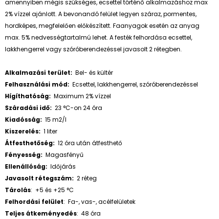
amennyiben mégis szükséges, ecsettel történő alkalmazáshoz max
2% vízzel ajánlott. A bevonandó felület legyen száraz, pormentes,
hordképes, megfelelően előkészített. Faanyagok esetén az anyag
max. 5% nedvességtartalmú lehet. A festék felhordása ecsettel,
lakkhengerrel vagy szóróberendezéssel javasolt 2 rétegben.
Alkalmazási terület:
Bel- és kültér
Felhasználási mód:
Ecsettel, lakkhengerrel, szóróberendezéssel
Hígíthatóság:
Maximum 2% vízzel
Száradási idő:
23 °C-on 24 óra
Kiadósság:
15 m2/l
Kiszerelés:
1 liter
Átfesthetőség:
12 óra után átfesthető
Fényesség:
Magasfényű
Ellenállóság:
Időjárás
Javasolt rétegszám:
2 réteg
Tárolás
:
+5 és +25 °C
Felhordási felület
:
Fa-, vas-, acélfelületek
Teljes átkeményedés
:
48 óra