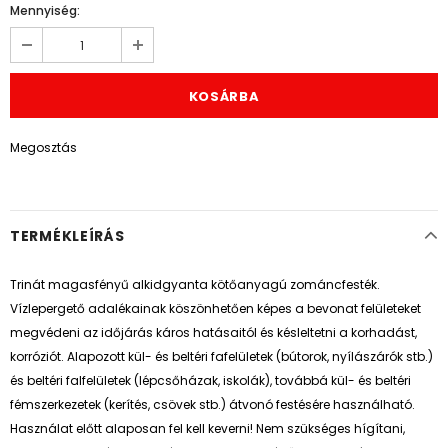
Mennyiség:
Megosztás
TERMÉKLEÍRÁS
Trinát magasfényű alkidgyanta kötőanyagú zománcfesték.
Vízlepergető adalékainak köszönhetően képes a bevonat felületeket
megvédeni az időjárás káros hatásaitól és késleltetni a korhadást,
korróziót. Alapozott kül- és beltéri fafelületek (bútorok, nyílászárók stb.)
és beltéri falfelületek (lépcsőházak, iskolák), továbbá kül- és beltéri
fémszerkezetek (kerítés, csövek stb.) átvonó festésére használható.
Használat előtt alaposan fel kell keverni! Nem szükséges hígítani,