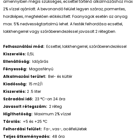
amennyiben mégis szükséges, ecsettel történő alkalmazáshoz max
2% vízzel ajánlott. A bevonandó felület legyen száraz, pormentes,
hordképes, megfelelően előkészített. Faanyagok esetén az anyag
max. 5% nedvességtartalmú lehet. A festék felhordása ecsettel,
lakkhengerrel vagy szóróberendezéssel javasolt 2 rétegben.
Felhasználási mód:
Ecsettel, lakkhengerrel, szóróberendezéssel
Kiszerelés:
0,5L
Ellenállóság:
Időjárás
Fényesség:
Magasfényű
Alkalmazási terület:
Bel- és kültér
Kiadósság:
15 m2/l
Kiszerelés:
2
.5 liter
Száradási idő:
23 °C-on 24 óra
Javasolt rétegszám:
2 réteg
Hígíthatóság:
Maximum 2% vízzel
Tárolás:
+5 és +25 °C
Felhordási felület:
Fa-, vas-, acélfelületek
Teljes átkeményedés:
48 óra