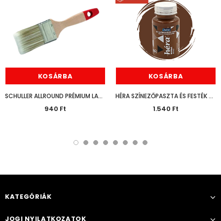
KOSÁRBA
KOSÁRBA
SCHULLER ALLROUND PRÉMIUM LAPOSECSET 30MM
HÉRA SZÍNEZŐPASZTA ÉS FESTÉK BARNA 125ML
940 Ft
1.540 Ft
KATEGÓRIÁK
JOGI NYILATKOZATOK