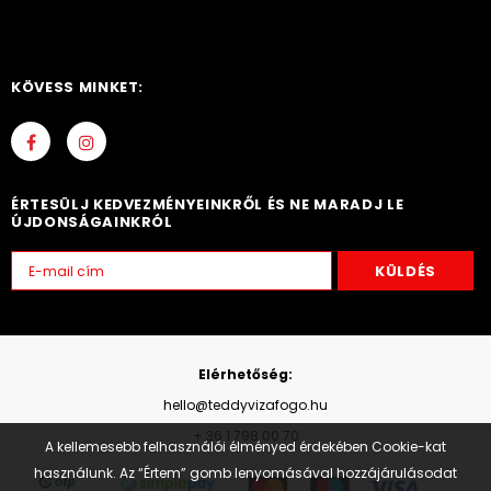
KÖVESS MINKET:
ÉRTESÜLJ KEDVEZMÉNYEINKRŐL ÉS NE MARADJ LE
ÚJDONSÁGAINKRÓL
Elérhetőség:
hello@teddyvizafogo.hu
+ 36 1 798 00 70
A kellemesebb felhasználói élményed érdekében Cookie-kat
használunk. Az “Értem” gomb lenyomásával hozzájárulásodat