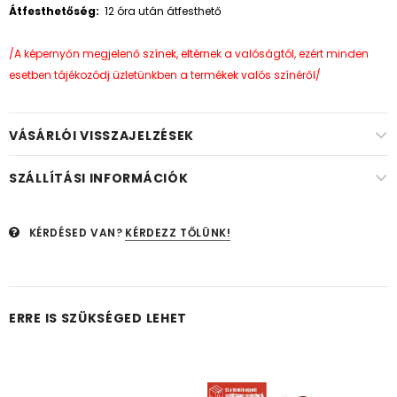
Átfesthetőség:
12 óra után átfesthető
/A képernyőn megjelenő színek, eltérnek a valóságtól, ezért minden
esetben tájékozódj üzletünkben a termékek valós színéről/
VÁSÁRLÓI VISSZAJELZÉSEK
SZÁLLÍTÁSI INFORMÁCIÓK
KÉRDÉSED VAN?
KÉRDEZZ TŐLÜNK!
ERRE IS SZÜKSÉGED LEHET