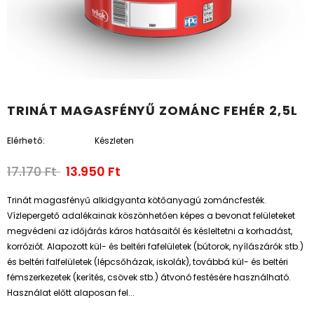
TRINÁT MAGASFÉNYŰ ZOMÁNC FEHÉR 2,5L
Elérhető:
Készleten
17.170 Ft
13.950 Ft
Trinát magasfényű alkidgyanta kötőanyagú zománcfesték.
Vízlepergető adalékainak köszönhetően képes a bevonat felületeket
megvédeni az időjárás káros hatásaitól és késleltetni a korhadást,
korróziót. Alapozott kül- és beltéri fafelületek (bútorok, nyílászárók stb.)
és beltéri falfelületek (lépcsőházak, iskolák), továbbá kül- és beltéri
fémszerkezetek (kerítés, csövek stb.) átvonó festésére használható.
Használat előtt alaposan fel...