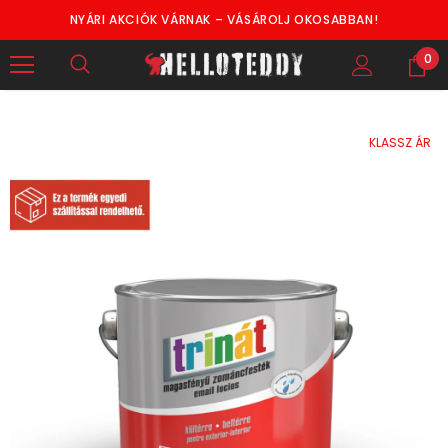
NYÁRI AKCIÓK VÁRNAK – VÁSÁROLJ OKOSABBAN!
0
KLASSZ ÁR