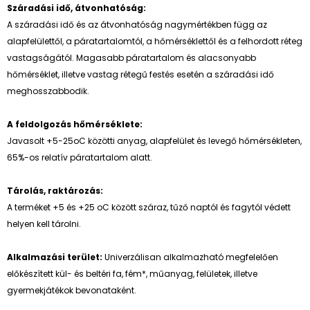
Száradási idő, átvonhatóság:
A száradási idő és az átvonhatóság nagymértékben függ az
alapfelülettől, a páratartalomtól, a hőmérséklettől és a felhordott réteg
vastagságától. Magasabb páratartalom és alacsonyabb
hőmérséklet, illetve vastag rétegű festés esetén a száradási idő
meghosszabbodik.
A feldolgozás hőmérséklete:
Javasolt +5-25oC közötti anyag, alapfelület és levegő hőmérsékleten,
65%-os relatív páratartalom alatt.
Tárolás, raktározás:
A terméket +5 és +25 oC között száraz, tűző naptól és fagytól védett
helyen kell tárolni.
Alkalmazási terület:
Univerzálisan alkalmazható megfelelően
előkészített kül- és beltéri fa, fém*, műanyag, felületek, illetve
gyermekjátékok bevonataként.