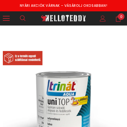
NYÁRI AKCIÓK VÁRNAK – VÁSÁROLJ OKOSABBAN!
0