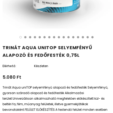
TRINÁT AQUA UNITOP SELYEMFÉNYŰ
ALAPOZÓ ÉS FEDŐFESTÉK 0,75L
Elérhető:
Készleten
5.080 Ft
Trinát Aqua uniTOP selyemfényű alapozó és fedőfesték Selyemfényű,
gyorsan száradó alapozó és fedőfesték Alkalmazási
terület:Univerzálisan alkalmazható megfelelően előkészített kül- és
beltéri fa, fém, műanyag felületek, illetve gyermekjátékok
bevonataként.FELÜLET ELŐKÉSZÍTÉS:A festendő felület minden esetben