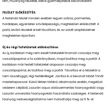
fém, műanyag felületek, illetve gyermekjátékok bevonataként.
FELÜLET ELŐKÉSZÍTÉS:
A festendő felület minden esetben legyen száraz, pormentes,
hordképes, egyenletes szívóképességű, megfelelően előkészített. A
porló, leváló részeket el kell távolítani, és az adott alapfelületnek
megfelelően kijavítani.
Új és régi fafelületek előkészítése:
Az új, korábban még nem kezelt fafelületet finoman csiszolja meg
csiszolópapírral a fa szálirányában, majd tisztítsa meg a portól. A
korábban már festett fafelületet alaposan csiszolja meg
csiszolópapírral, és tisztítsa meg a portól. Távolítsa el a felületről a
nem összefüggő, régi festékréteget. Javítsa ki a bevonat hibáit Trinát
mestertapasszal. Külső térben történő alkalmazás esetén, megelőző
védelem céljából, Lazurán aqua oldószermentes faanyagvédő vagy
Lazurán univerzális faanyagvédő használata szükséges. A festendő
faanyag nedvességtartalma nem haladhatja meg az 5 %-ot