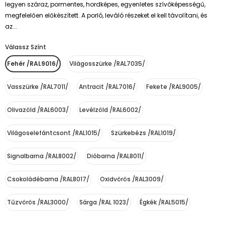
legyen száraz, pormentes, hordképes, egyenletes szívóképességű,
megfelelően előkészített. A porló, leváló részeket el kell távolítani, és
az...
Válassz Színt
*
Fehér /RAL9016/
Világosszürke /RAL7035/
Vasszürke /RAL7011/
Antracit /RAL7016/
Fekete /RAL9005/
Olivazöld /RAL6003/
Levélzöld /RAL6002/
Világoselefántcsont /RAL1015/
Szürkebézs /RAL1019/
Signalbarna /RAL8002/
Dióbarna /RAL8011/
Csokoládébarna /RAL8017/
Oxidvörös /RAL3009/
Tűzvörös /RAL3000/
Sárga /RAL 1023/
Égkék /RAL5015/