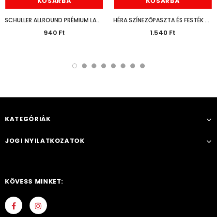
KOSÁRBA
KOSÁRBA
SCHULLER ALLROUND PRÉMIUM LAPOSECSET 30MM
HÉRA SZÍNEZŐPASZTA ÉS FESTÉK BARNA 125ML
940 Ft
1.540 Ft
KATEGÓRIÁK
JOGI NYILATKOZATOK
KÖVESS MINKET: