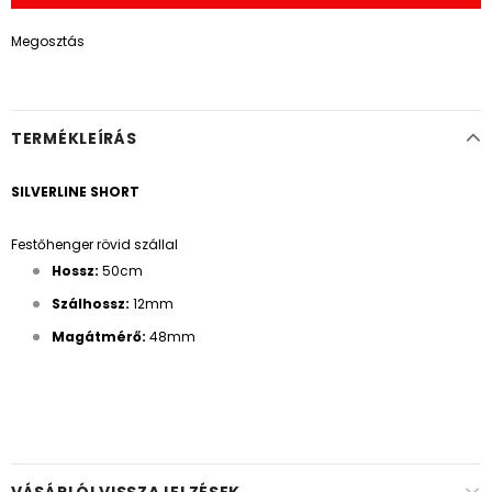
Megosztás
TERMÉKLEÍRÁS
SILVERLINE SHORT
Festőhenger rövid szállal
Hossz:
50cm
Szálhossz:
12mm
Magátmérő:
48mm