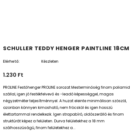
SCHULLER TEDDY HENGER PAINTLINE 18CM
Elérhető:
Készleten
1.230 Ft
PROLINE Festőhenger PROLINE sorozat Mesterminőség finom poliamid
szállal, igen jó festékfelvevő és -leadó képességgel, magas
négyzetméter teljesítménnyel. A huzat eleinte minimálisan szöszöl,
azonban könnyen kimosható, nem fröcsköl és igen hosszú
élettartammal rendelkezik. Igen strapabíró, oldószerálló és finom
struktúrát képez a felületen. Durva felületekhez a 18 mm
szálhosszúságú, finom felületekhez a...