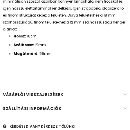
minimálisan szöszöl, azonban könnyen kimosható, nem fröcsköl és
igen hosszú élettartammal rendelkezik. Igen strapabíró, oldószerálló
és finom struktúrát képez a felületen. Durva felületekhez a 18 mm
szálhosszúságú, finom felületekhez a 12 mm szálhosszúságú henger
ajánlott.
Hossz:
18cm
Szálhossz:
21mm
Magátmérő:
56mm
VÁSÁRLÓI VISSZAJELZÉSEK
SZÁLLÍTÁSI INFORMÁCIÓK
KÉRDÉSED VAN?
KÉRDEZZ TŐLÜNK!