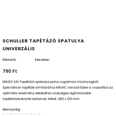
SCHULLER TAPÉTÁZÓ SPATULYA
UNIVERZÁLIS
Elérhető:
Készleten
790 Ft
MAGIC KAI Tapétázó spatulya puha, rugalmas műanyagból.
Speciálisan tapéták simításához MAGIC sorozat Ebbe a csoportba az
optimális eredmény eléréséhez szükséges legfontosabb
tapétázóeszközök tartoznak. Méret: 280 x 130 mm
Mennyiség: