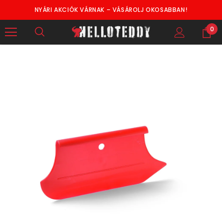
NYÁRI AKCIÓK VÁRNAK – VÁSÁROLJ OKOSABBAN!
0