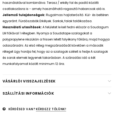
használatával kombinálva. Terasz / erkély fal és padló közötti
csatlakozásra is - amely használható ragasztó habarcsok alá is.
Jellemző tulajdonságok:
Rugalmas hajlaterősítő. Kül- és beltéren
egyaránt. Fürdőszobák.Erkélyek. Sarkok, falak találkozása.
Használati utasítások:
A felületet le kell fedni először a Soudagum
LM fóliával 1 rétegben. Nyomja a Soudatape szalagokat a
polypropylene részükön a frissen letett folyékony fóliára, majd hagyja
odaszáradni. Az első réteg megszáradását követően a második
réteget úgy hordja fel, hogy az a szalagok széleit is fedje A szalagok
és sarok elemek legyenek takarásban. A száradási idő a két
munkafolyamat között minimum 12 óra.
VÁSÁRLÓI VISSZAJELZÉSEK
SZÁLLÍTÁSI INFORMÁCIÓK
KÉRDÉSED VAN?
KÉRDEZZ TŐLÜNK!