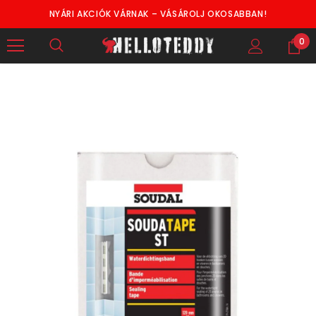
NYÁRI AKCIÓK VÁRNAK – VÁSÁROLJ OKOSABBAN!
0