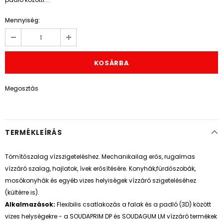
Mennyiség:
Megosztás
TERMÉKLEÍRÁS
Tömítőszalag vízszigeteléshez. Mechanikailag erős, rugalmas
vízzáró szalag, hajlatok, ívek erősítésére. Konyhák,fürdőszobák,
mosókonyhák és egyéb vizes helyiségek vízzáró szigeteléséhez
(kültérre is).
Alkalmazások:
Flexibilis csatlakozás a falak és a padló (3D) között
vizes helységekre - a SOUDAPRIM DP és SOUDAGUM LM vízzáró termékek