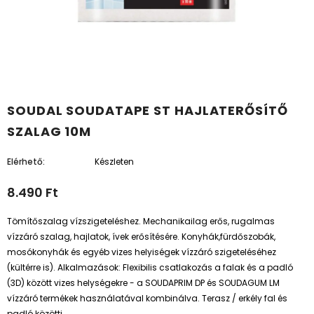
SOUDAL SOUDATAPE ST HAJLATERŐSÍTŐ
SZALAG 10M
Elérhető:
Készleten
8.490 Ft
Tömítőszalag vízszigeteléshez. Mechanikailag erős, rugalmas
vízzáró szalag, hajlatok, ívek erősítésére. Konyhák,fürdőszobák,
mosókonyhák és egyéb vizes helyiségek vízzáró szigeteléséhez
(kültérre is). Alkalmazások: Flexibilis csatlakozás a falak és a padló
(3D) között vizes helységekre - a SOUDAPRIM DP és SOUDAGUM LM
vízzáró termékek használatával kombinálva. Terasz / erkély fal és
padló közötti...