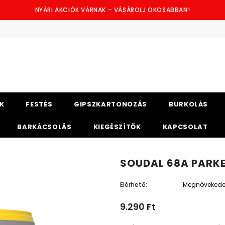
NYÁRI AKCIÓK VÁRNAK – VÁSÁROLJ OKOSABBAN!
K
FESTÉS
GIPSZKARTONOZÁS
BURKOLÁS
BARKÁCSOLÁS
KIEGÉSZÍTŐK
KAPCSOLAT
SOUDAL 68A PARK
Hosszabb Szállítási Idő Várható
Elérhető:
Megnövekedett
9.290 Ft