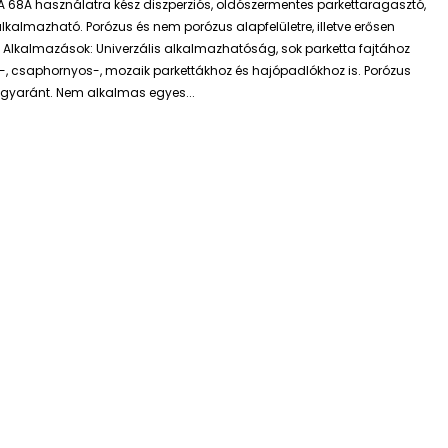
A 68A használatra kész diszperziós, oldószermentes parkettaragasztó,
lkalmazható. Porózus és nem porózus alapfelületre, illetve erősen
t. Alkalmazások: Univerzális alkalmazhatóság, sok parketta fajtához
-, csaphornyos-, mozaik parkettákhoz és hajópadlókhoz is. Porózus
egyaránt. Nem alkalmas egyes...