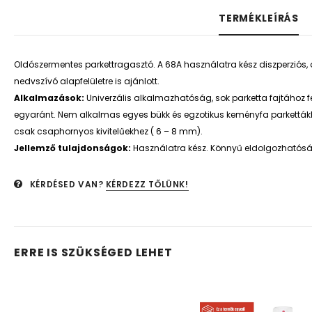
TERMÉKLEÍRÁS
Oldószermentes parkettragasztó. A 68A használatra kész diszperziós, 
nedvszívó alapfelületre is ajánlott.
Alkalmazások:
Univerzális alkalmazhatóság, sok parketta fajtához 
egyaránt. Nem alkalmas egyes bükk és egzotikus keményfa parkettákh
csak csaphornyos kivitelűekhez ( 6 – 8 mm).
Jellemző tulajdonságok:
Használatra kész. Könnyű eldolgozhatósá
KÉRDÉSED VAN?
KÉRDEZZ TŐLÜNK!
ERRE IS SZÜKSÉGED LEHET