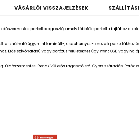
VÁSÁRLÓI VISSZAJELZÉSEK
SZÁLLÍTÁS
oldószermentes parkettaragasztó, amely többféle parketta fajtához alkalma
felhasználható úgy, mint laminált-, csaphornyos-, mozaik parkettákhoz é
oz. Erős szívóhatású vagy porózus felületekhez úgy, mint OSB vagy hajóp
g. Oldószermentes. Rendkívül erős ragasztó erő. Gyors száradás. Poró