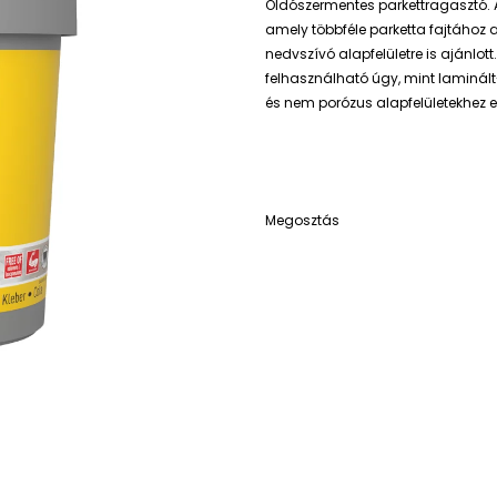
Oldószermentes parkettragasztó. 
amely többféle parketta fajtához a
nedvszívó alapfelületre is ajánlot
felhasználható úgy, mint laminált
és nem porózus alapfelületekhez 
Megosztás