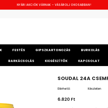
NYÁRI AKCIÓK VÁRNAK – VÁSÁROLJ OKOSABBAN!
K
FESTÉS
GIPSZKARTONOZÁS
BURKOLÁS
BARKÁCSOLÁS
KIEGÉSZÍTŐK
KAPCSOLAT
SOUDAL 24A CSEM
Elérhető:
Készleten
6.820 Ft