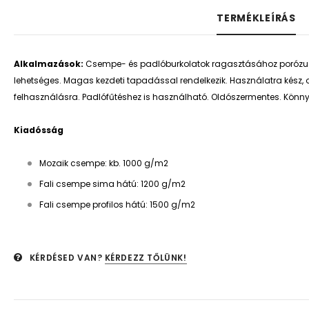
TERMÉKLEÍRÁS
Alkalmazások:
Csempe- és padlóburkolatok ragasztásához porózus fe
lehetséges. Magas kezdeti tapadással rendelkezik. Használatra kész, o
felhasználásra. Padlófűtéshez is használható. Oldószermentes. Könny
Kiadósság
Mozaik csempe: kb. 1000 g/m2
Fali csempe sima hátú: 1200 g/m2
Fali csempe profilos hátú: 1500 g/m2
KÉRDÉSED VAN?
KÉRDEZZ TŐLÜNK!