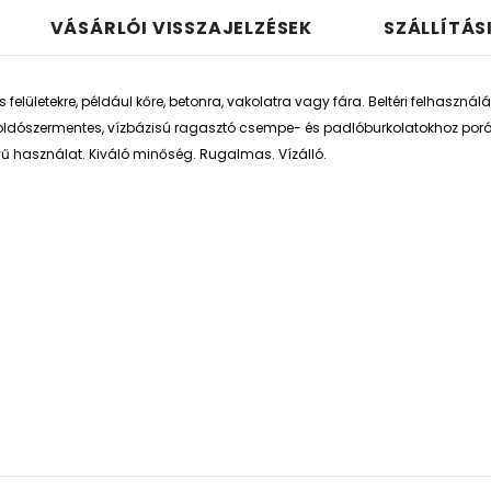
VÁSÁRLÓI VISSZAJELZÉSEK
SZÁLLÍTÁS
lületekre, például kőre, betonra, vakolatra vagy fára. Beltéri felhaszná
ldószermentes, vízbázisú ragasztó csempe- és padlóburkolatokhoz porózus f
ű használat. Kiváló minőség. Rugalmas. Vízálló.