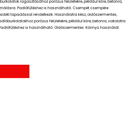
rkolatok ragasztásához porózus felületekre, például kőre, betonra,
asználásra. Padlófűtéshez is használható. Csempét csempére
zdeti tapadással rendelkezik. Használatra kész, oldószermentes,
lóburkolatokhoz porózus felületekre, például kőre, betonra, vakolatra
. Padlófűtéshez is használható. Oldószermentes. Könnyű használat.