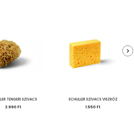
bb Szállítási Idő Várható
LER TENGERI SZIVACS
SCHULLER SZIVACS VISZKÓZ
2.990 Ft
1.550 Ft