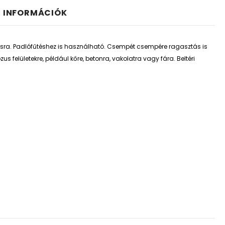
I INFORMÁCIÓK
lásra. Padlófűtéshez is használható. Csempét csempére ragasztás is
elületekre, például kőre, betonra, vakolatra vagy fára. Beltéri