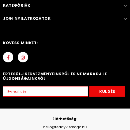
KATEGÓRIÁK
JOGI NYILATKOZATOK
KÖVESS MINKET:
ÉRTESÜLJ KEDVEZMÉNYEINKRŐL ÉS NE MARADJ LE
ÚJDONSÁGAINKRÓL
Elérhetőség:
hello@teddyvizafogo.hu