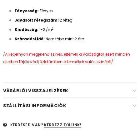
Fényesség:
Fényes
Javasolt rétegszám
:
2 réteg
2
Kiadósság
:
1-2 /m
Száradási idő
:
Nem több mint 2 óra
/A képernyőn megjelenő színek, eltérnek a valóságtól, ezért minden
esetben tájékozódj üzletünkben a termékek valós színéről/
VÁSÁRLÓI VISSZAJELZÉSEK
SZÁLLÍTÁSI INFORMÁCIÓK
KÉRDÉSED VAN?
KÉRDEZZ TŐLÜNK!