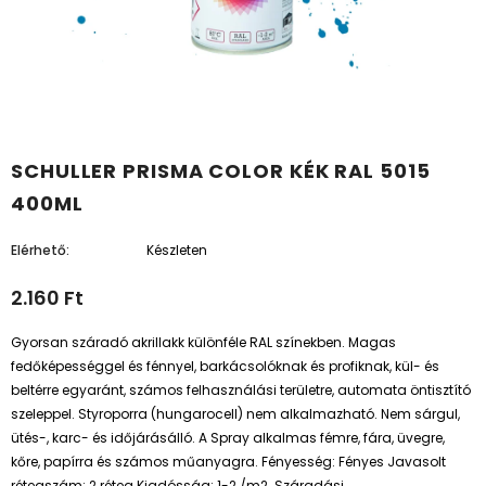
SCHULLER PRISMA COLOR KÉK RAL 5015
400ML
Elérhető:
Készleten
2.160 Ft
Gyorsan száradó akrillakk különféle RAL színekben. Magas
fedőképességgel és fénnyel, barkácsolóknak és profiknak, kül- és
beltérre egyaránt, számos felhasználási területre, automata öntisztító
szeleppel. Styroporra (hungarocell) nem alkalmazható. Nem sárgul,
ütés-, karc- és időjárásálló. A Spray alkalmas fémre, fára, üvegre,
kőre, papírra és számos műanyagra. Fényesség: Fényes Javasolt
rétegszám: 2 réteg Kiadósság: 1-2 /m2 Száradási...