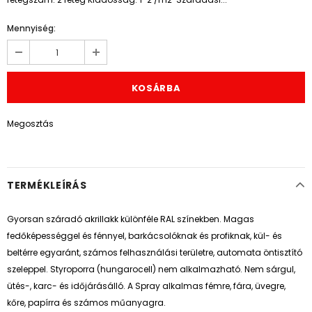
Mennyiség:
Megosztás
TERMÉKLEÍRÁS
Gyorsan száradó akrillakk különféle RAL színekben. Magas
fedőképességgel és fénnyel, barkácsolóknak és profiknak, kül- és
beltérre egyaránt, számos felhasználási területre, automata öntisztító
szeleppel. Styroporra (hungarocell) nem alkalmazható. Nem sárgul,
ütés-, karc- és időjárásálló. A Spray alkalmas
fémre, fára, üvegre,
kőre, papírra és számos műanyagra.