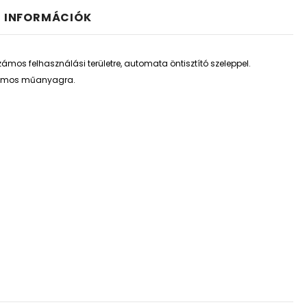
I INFORMÁCIÓK
ámos felhasználási területre, automata öntisztító szeleppel.
 számos műanyagra.