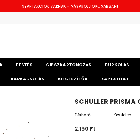
NYÁRI AKCIÓK VÁRNAK – VÁSÁROLJ OKOSABBAN!
K
FESTÉS
GIPSZKARTONOZÁS
BURKOLÁS
BARKÁCSOLÁS
KIEGÉSZÍTŐK
KAPCSOLAT
SCHULLER PRISMA 
Elérhető:
Készleten
2.160 Ft