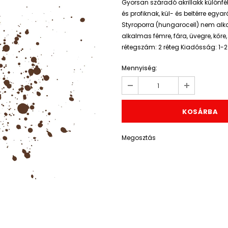
Gyorsan száradó akrillakk különf
és profiknak, kül- és beltérre egya
Styroporra (hungarocell) nem alka
alkalmas fémre, fára, üvegre, kő
rétegszám: 2 réteg Kiadósság: 1-2
Mennyiség:
Megosztás