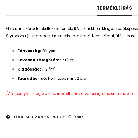
TERMÉKLEÍRÁS
Gyorsan száradó akrillakk különféle RAL színekben. Magas fedőképesség
Styroporra (hungarocell) nem alkalmazható. Nem sárgul, ütés-, karc-
Fényesség:
Fényes
Javasolt rétegszám
:
2 réteg
2
Kiadósság
:
1-2 /m
Száradási idő
:
Nem több mint 2 óra
/A képernyőn megjelenő színek, eltérnek a valóságtól, ezért minden es
KÉRDÉSED VAN?
KÉRDEZZ TŐLÜNK!