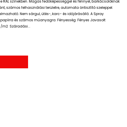
éle RAL színekben. Magas fedőképességgel és fénnyel, barkácsolóknak
ránt, számos felhasználási területre, automata öntisztító szeleppel.
lmazható. Nem sárgul, ütés-, karc- és időjárásálló. A Spray
re, papírra és számos műanyagra. Fényesség: Fényes Javasolt
 /m2 Száradási...