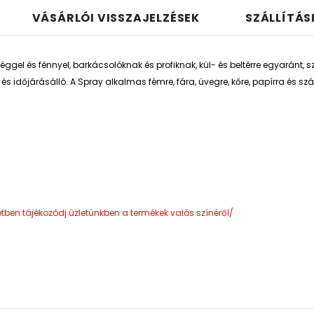
VÁSÁRLÓI VISSZAJELZÉSEK
SZÁLLÍTÁS
gel és fénnyel, barkácsolóknak és profiknak, kül- és beltérre egyaránt, sz
 és időjárásálló. A Spray alkalmas
fémre, fára, üvegre, kőre, papírra és
etben tájékozódj üzletünkben a termékek valós színéről/