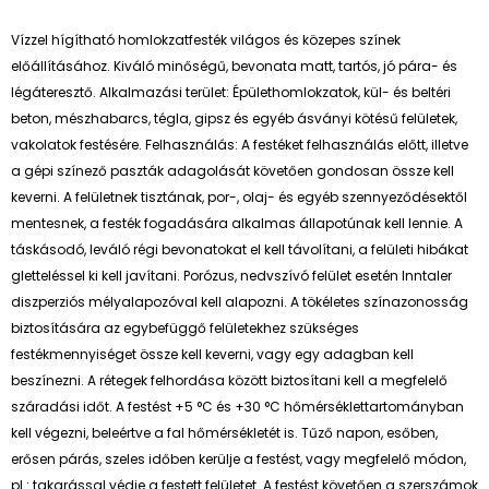
Vízzel hígítható homlokzatfesték világos és közepes színek
előállításához. Kiváló minőségű, bevonata matt, tartós, jó pára- és
légáteresztő. Alkalmazási terület: Épülethomlokzatok, kül- és beltéri
beton, mészhabarcs, tégla, gipsz és egyéb ásványi kötésű felületek,
vakolatok festésére. Felhasználás: A festéket felhasználás előtt, illetve
a gépi színező paszták adagolását követően gondosan össze kell
keverni. A felületnek tisztának, por-, olaj- és egyéb szennyeződésektől
mentesnek, a festék fogadására alkalmas állapotúnak kell lennie. A
táskásodó, leváló régi bevonatokat el kell távolítani, a felületi hibákat
gletteléssel ki kell javítani. Porózus, nedvszívó felület esetén Inntaler
diszperziós mélyalapozóval kell alapozni. A tökéletes színazonosság
biztosítására az egybefüggő felületekhez szükséges
festékmennyiséget össze kell keverni, vagy egy adagban kell
beszínezni. A rétegek felhordása között biztosítani kell a megfelelő
száradási időt. A festést +5 °C és +30 °C hőmérséklettartományban
kell végezni, beleértve a fal hőmérsékletét is. Tűző napon, esőben,
erősen párás, szeles időben kerülje a festést, vagy megfelelő módon,
pl.: takarással védje a festett felületet. A festést követően a szerszámok