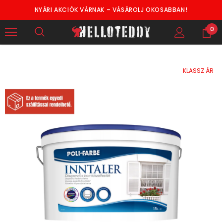
NYÁRI AKCIÓK VÁRNAK – VÁSÁROLJ OKOSABBAN!
0
KLASSZ ÁR