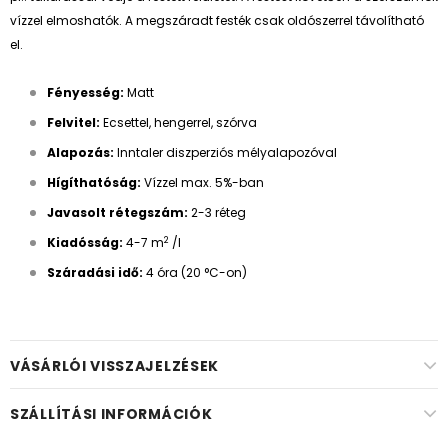
vízzel elmoshatók. A megszáradt festék csak oldószerrel távolítható
el.
Fényesség:
Matt
Felvitel
:
Ecsettel, hengerrel, szórva
Alapozás:
Inntaler diszperziós mélyalapozóval
Hígíthatóság
:
Vízzel max. 5%-ban
Javasolt rétegszám
:
2-3 réteg
2
Kiadósság
:
4-7 m
/l
Száradási idő
:
4 óra (20 °C-on)
VÁSÁRLÓI VISSZAJELZÉSEK
SZÁLLÍTÁSI INFORMÁCIÓK