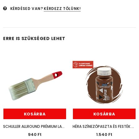
KÉRDÉSED VAN?
KÉRDEZZ TŐLÜNK!
ERRE IS SZÜKSÉGED LEHET
KOSÁRBA
KOSÁRBA
SCHULLER ALLROUND PRÉMIUM LAPOSECSET 30MM
HÉRA SZÍNEZŐPASZTA ÉS FESTÉK BARNA 125ML
940 Ft
1.540 Ft