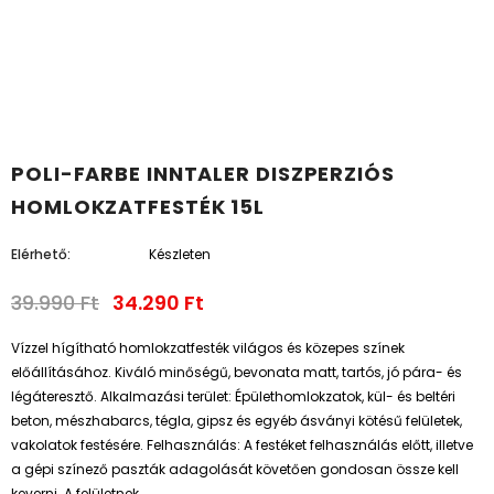
POLI-FARBE INNTALER DISZPERZIÓS
HOMLOKZATFESTÉK 15L
Elérhető:
Készleten
39.990 Ft
34.290 Ft
Vízzel hígítható homlokzatfesték világos és közepes színek
előállításához. Kiváló minőségű, bevonata matt, tartós, jó pára- és
légáteresztő. Alkalmazási terület: Épülethomlokzatok, kül- és beltéri
beton, mészhabarcs, tégla, gipsz és egyéb ásványi kötésű felületek,
vakolatok festésére. Felhasználás: A festéket felhasználás előtt, illetve
a gépi színező paszták adagolását követően gondosan össze kell
keverni. A felületnek...