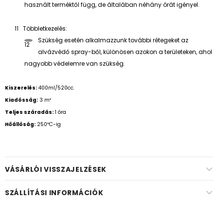
használt terméktől függ, de általában néhány órát igényel.
Többletkezelés:
Szükség esetén alkalmazzunk további rétegeket az
alvázvédő spray-ből, különösen azokon a területeken, ahol
nagyobb védelemre van szükség.
Kiszerelés:
400ml/520cc.
Kiadósság:
3 m²
Teljes száradás:
1 óra
Hőállóság:
250ºC-ig
VÁSÁRLÓI VISSZAJELZÉSEK
SZÁLLÍTÁSI INFORMÁCIÓK