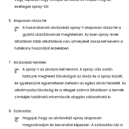
esetleges spray-től.
Alaposan rázza fel:
A használandó alvázvédő spray-t alaposan rázza fel a
gyártó utasításainak megfelelően. Az ilyen spray-knek
általában több alkotórésze van, amelyeket össze kell keverni a
hatékony használat érdekében.
Alvázvédő felvitele:
A spray-t az alvázra kell felvinni. A spray-zás során
tartsunk megfelelő távolságot az alváz és a spray között,
és igyekezzünk egyenletesen befedni az egész alváz felületét. Az
alkalmazási távolság és a rétegek száma általában a termék
címkéjén található információk alapján választható ki.
Száradás:
Hagyjuk, hogy az alvázvédő spray alaposan
megszáradjon és bevonatot képezzen. A száradási idő a