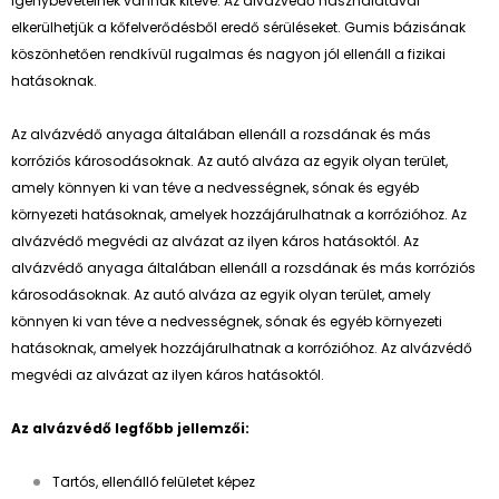
igénybevételnek vannak kitéve. Az alvázvédő használatával
elkerülhetjük a kőfelverődésből eredő sérüléseket. Gumis bázisának
köszönhetően rendkívül rugalmas és nagyon jól ellenáll a fizikai
hatásoknak.
Az alvázvédő anyaga általában ellenáll a rozsdának és más
korróziós károsodásoknak. Az autó alváza az egyik olyan terület,
amely könnyen ki van téve a nedvességnek, sónak és egyéb
környezeti hatásoknak, amelyek hozzájárulhatnak a korrózióhoz. Az
alvázvédő megvédi az alvázat az ilyen káros hatásoktól. Az
alvázvédő anyaga általában ellenáll a rozsdának és más korróziós
károsodásoknak. Az autó alváza az egyik olyan terület, amely
könnyen ki van téve a nedvességnek, sónak és egyéb környezeti
hatásoknak, amelyek hozzájárulhatnak a korrózióhoz. Az alvázvédő
megvédi az alvázat az ilyen káros hatásoktól.
Az alvázvédő legfőbb jellemzői:
Tartós, ellenálló felületet képez