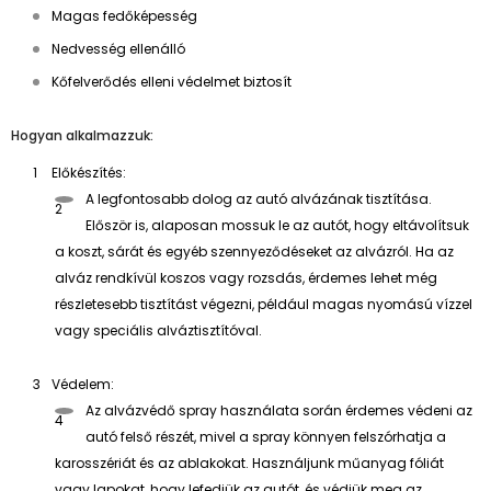
Magas fedőképesség
Nedvesség ellenálló
Kőfelverődés elleni védelmet biztosít
Hogyan alkalmazzuk:
Előkészítés:
A legfontosabb dolog az autó alvázának tisztítása.
Először is, alaposan mossuk le az autót, hogy eltávolítsuk
a koszt, sárát és egyéb szennyeződéseket az alvázról. Ha az
alváz rendkívül koszos vagy rozsdás, érdemes lehet még
részletesebb tisztítást végezni, például magas nyomású vízzel
vagy speciális alváztisztítóval.
Védelem:
Az alvázvédő spray használata során érdemes védeni az
autó felső részét, mivel a spray könnyen felszórhatja a
karosszériát és az ablakokat. Használjunk műanyag fóliát
vagy lapokat, hogy lefedjük az autót, és védjük meg az