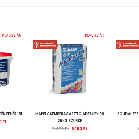
KLASSZ ÁR
KLASSZ ÁR
ÉK FEHÉR 15L
MAPEI CSEMPERAGASZTÓ ADESILEX P9
SOUDAL FES
25KG SZÜRKE
0 Ft
7.470 Ft
6.190 Ft