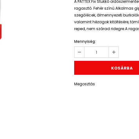
A PATTEX Fix Stukkó oldószermentes
ragasztó. Fehér színű.Alkalmas gips
szegőlécek, álmennyezeti burkolóla
valamint hézagok kitöltésére, tömí
reped, nem szárad ridegre.A ragasz
Mennyiség:
Megosztás