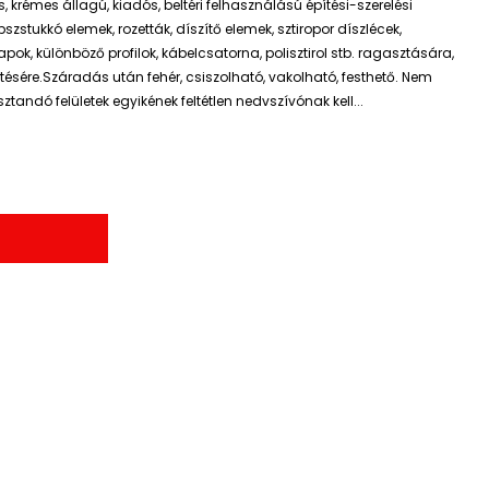
, krémes állagú, kiadós, beltéri felhasználású építési-szerelési
zstukkó elemek, rozetták, díszítő elemek, sztiropor díszlécek,
pok, különböző profilok, kábelcsatorna, polisztirol stb. ragasztására,
tésére.Száradás után fehér, csiszolható, vakolható, festhető. Nem
tandó felületek egyikének feltétlen nedvszívónak kell...