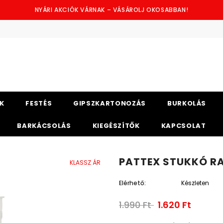
NYÁRI AKCIÓK VÁRNAK – VÁSÁROLJ OKOSABBAN!
K
FESTÉS
GIPSZKARTONOZÁS
BURKOLÁS
BARKÁCSOLÁS
KIEGÉSZÍTŐK
KAPCSOLAT
PATTEX STUKKÓ R
KLASSZ ÁR
Elérhető:
Készleten
1.990 Ft
1.620 Ft