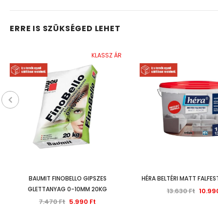
ERRE IS SZÜKSÉGED LEHET
KLASSZ ÁR
BAUMIT FINOBELLO GIPSZES
HÉRA BELTÉRI MATT FALFEST
GLETTANYAG 0-10MM 20KG
13.630 Ft
10.99
7.470 Ft
5.990 Ft