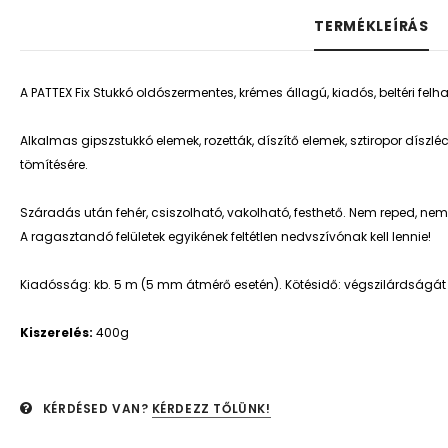
TERMÉKLEÍRÁS
A PATTEX Fix Stukkó oldószermentes, krémes állagú, kiadós, beltéri felh
Alkalmas gipszstukkó elemek, rozetták, díszítő elemek, sztiropor díszlé
tömítésére.
Száradás után fehér, csiszolható, vakolható, festhető. Nem reped, nem
A ragasztandó felületek egyikének feltétlen nedvszívónak kell lennie!
Kiadósság: kb. 5 m (5 mm átmérő esetén). Kötésidő: végszilárdságát kb
Kiszerelés:
400g
KÉRDÉSED VAN?
KÉRDEZZ TŐLÜNK!