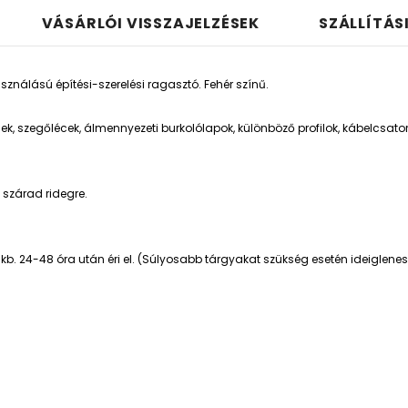
VÁSÁRLÓI VISSZAJELZÉSEK
SZÁLLÍTÁS
asználású építési-szerelési ragasztó. Fehér színű.
cek, szegőlécek, álmennyezeti burkolólapok, különböző profilok, kábelcsator
 szárad ridegre.
. 24-48 óra után éri el. (Súlyosabb tárgyakat szükség esetén ideiglenesen