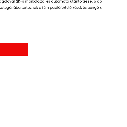
agolóval, 2K-s markolattal és automata utántöltéssel, 5 db
kategóriába tartoznak a fém padlófektető kések és pengéik.