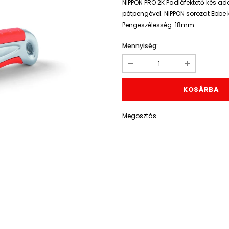
NIPPON PRO 2K Padlófektető kés ad
pótpengével. NIPPON sorozat Ebbe 
Pengeszélesség: 18mm
Mennyiség:
Megosztás