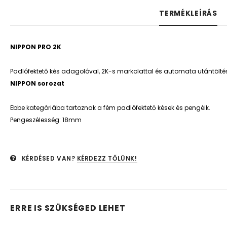
TERMÉKLEÍRÁS
NIPPON PRO 2K
Padlófektető kés adagolóval, 2K-s markolattal és automata utántöltés
NIPPON sorozat
Ebbe kategóriába tartoznak a fém padlófektető kések és pengéik.
Pengeszélesség: 18mm
KÉRDÉSED VAN?
KÉRDEZZ TŐLÜNK!
ERRE IS SZÜKSÉGED LEHET