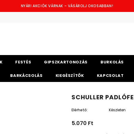
NYÁRI AKCIÓK VÁRNAK – VÁSÁROLJ OKOSABBAN!
K
FESTÉS
GIPSZKARTONOZÁS
BURKOLÁS
BARKÁCSOLÁS
KIEGÉSZÍTŐK
KAPCSOLAT
SCHULLER PADLÓFE
Elérhető:
Készleten
5.070 Ft