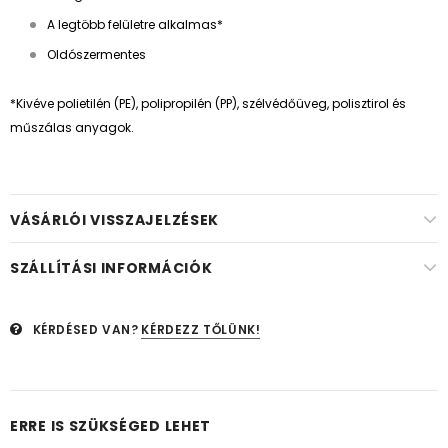
A legtöbb felületre alkalmas*
Oldószermentes
*Kivéve polietilén (PE), polipropilén (PP), szélvédőüveg, polisztirol és
műszálas anyagok.
VÁSÁRLÓI VISSZAJELZÉSEK
SZÁLLÍTÁSI INFORMÁCIÓK
KÉRDÉSED VAN?
KÉRDEZZ TŐLÜNK!
ERRE IS SZÜKSÉGED LEHET