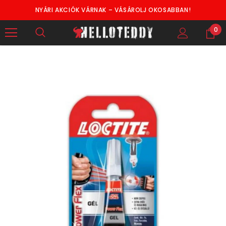
NYÁRI AKCIÓK VÁRNAK – VÁSÁROLJ OKOSABBAN!
0