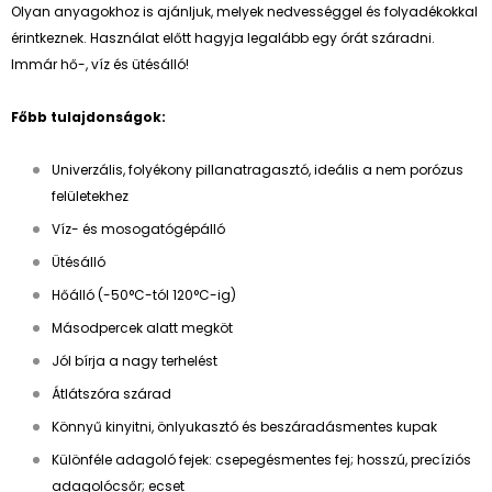
Olyan anyagokhoz is ajánljuk, melyek nedvességgel és folyadékokkal
érintkeznek. Használat előtt hagyja legalább egy órát száradni.
Immár hő-, víz és ütésálló!
Főbb tulajdonságok:
Univerzális, folyékony pillanatragasztó, ideális a nem porózus
felületekhez
Víz- és mosogatógépálló
Ütésálló
Hőálló (-50°C-tól 120°C-ig)
Másodpercek alatt megköt
Jól bírja a nagy terhelést
Átlátszóra szárad
Könnyű kinyitni, önlyukasztó és beszáradásmentes kupak
Különféle adagoló fejek: csepegésmentes fej; hosszú, precíziós
adagolócsőr; ecset