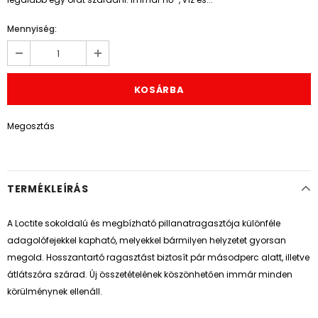
Mennyiség:
Megosztás
TERMÉKLEÍRÁS
A Loctite sokoldalú és megbízható pillanatragasztója különféle
adagolófejekkel kapható, melyekkel bármilyen helyzetet gyorsan
megold. Hosszantartó ragasztást biztosít pár másodperc alatt, illetve
átlátszóra szárad. Új összetételének köszönhetően immár minden
körülménynek ellenáll.