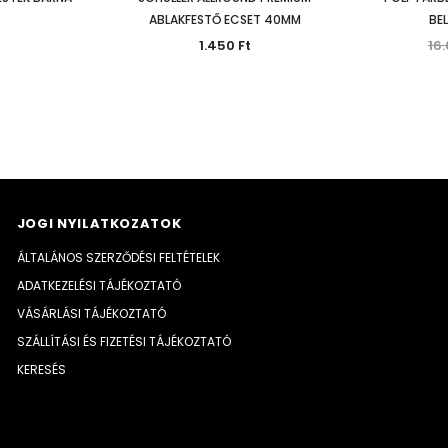
ABLAKFESTŐ ECSET 40MM
BEL
1.450 Ft
16.
JOGI NYILATKOZATOK
ÁLTALÁNOS SZERZŐDÉSI FELTÉTELEK
ADATKEZELÉSI TÁJÉKOZTATÓ
VÁSÁRLÁSI TÁJÉKOZTATÓ
SZÁLLÍTÁSI ÉS FIZETÉSI TÁJÉKOZTATÓ
KERESÉS