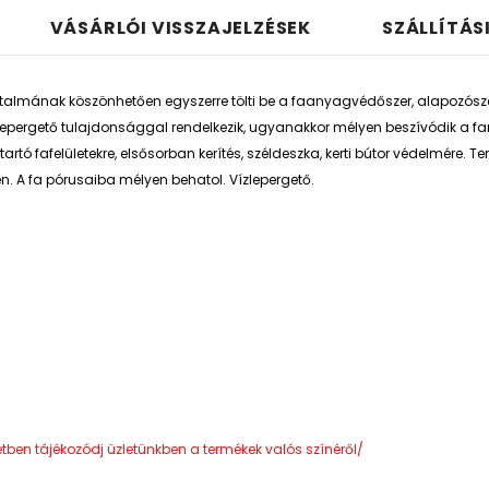
VÁSÁRLÓI VISSZAJELZÉSEK
SZÁLLÍTÁS
artalmának köszönhetően egyszerre tölti be a faanyagvédőszer, alapozósz
lepergető tulajdonsággal rendelkezik, ugyanakkor mélyen beszívódik a f
rtó fafelületekre, elsősorban kerítés, széldeszka, kerti bútor védelmére. 
n. A fa pórusaiba mélyen behatol. Vízlepergető.
etben tájékozódj üzletünkben a termékek valós színéről/