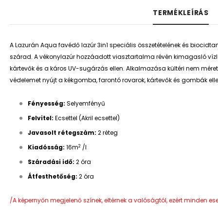
TERMÉKLEÍRÁS
A Lazurán Aqua favédő lazúr 3in1 speciális összetételének és biocidt
szárad. A vékonylazúr hozzáadott viasztartalma révén kimagasló víz
kártevők és a káros UV-sugárzás ellen. Alkalmazása kültéri nem méretta
védelemet nyújt a kékgomba, farontó rovarok, kártevők és gombák elle
Fényesség:
Selyemfényű
Felvitel:
Ecsettel (Akril ecsettel)
Javasolt rétegszám:
2 réteg
2
Kiadósság:
16m
/l
Száradási idő:
2 óra
Átfesthetőség:
2 óra
/A képernyőn megjelenő színek, eltérnek a valóságtól, ezért minden es