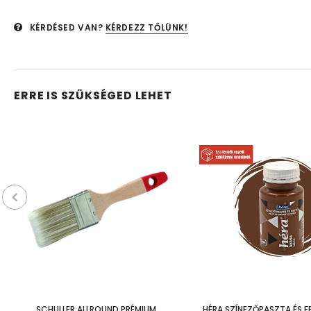
KÉRDÉSED VAN?
KÉRDEZZ TŐLÜNK!
ERRE IS SZÜKSÉGED LEHET
SCHULLER ALLROUND PRÉMIUM
HÉRA SZÍNEZŐPASZTA ÉS F