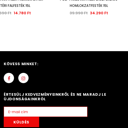
TÉRI FALFESTÉK 15L
HOMLOKZATFESTÉK 15L
690 Ft
14.780 Ft
39.990 Ft
34.290 Ft
KÖVESS MINKET:
ÉRTESÜLJ KEDVEZMÉNYEINKRŐL ÉS NE MARADJ LE
ÚJDONSÁGAINKRÓL