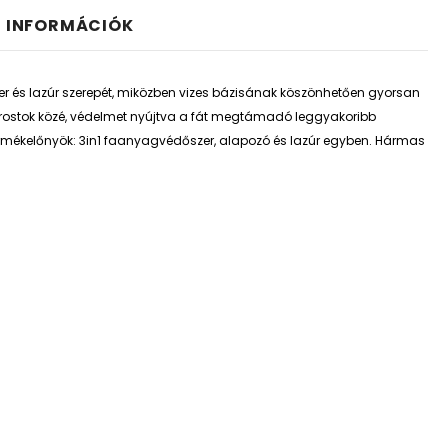
I INFORMÁCIÓK
er és lazúr szerepét, miközben vizes bázisának köszönhetően gyorsan
arostok közé, védelmet nyújtva a fát megtámadó leggyakoribb
Termékelőnyök:
3in1 faanyagvédőszer, alapozó és lazúr egyben. Hármas