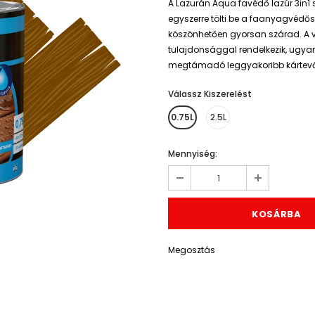
A Lazurán Aqua favédő lazúr 3in1 
egyszerre tölti be a faanyagvédős
köszönhetően gyorsan szárad. A v
tulajdonsággal rendelkezik, ugyan
megtámadó leggyakoribb kártevők
Válassz Kiszerelést
*
0.75L
2.5L
Mennyiség:
Megosztás