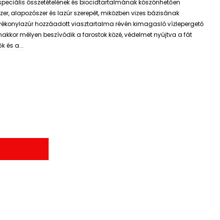
speciális összetételének és biocidtartalmának köszönhetően
zer, alapozószer és lazúr szerepét, miközben vizes bázisának
ékonylazúr hozzáadott viasztartalma révén kimagasló vízlepergető
akkor mélyen beszívódik a farostok közé, védelmet nyújtva a fát
 és a...