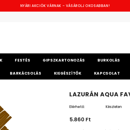
NYÁRI AKCIÓK VÁRNAK – VÁSÁROLJ OKOSABBAN!
K
FESTÉS
GIPSZKARTONOZÁS
BURKOLÁS
BARKÁCSOLÁS
KIEGÉSZÍTŐK
KAPCSOLAT
LAZURÁN AQUA FAV
Elérhető:
Készleten
5.860 Ft