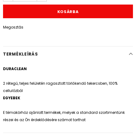
Megosztás
TERMÉKLEÍRÁS
DURACLEAN
2 rétegű, teljes felületén ragasztott törlőkendő tekercsben, 100%
cellulózból
EGYEBEK
E témakörhöz ajánlott termékek, melyek a standard szortimentünk
részei és az Ön érdeklődésére számot tarthat