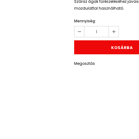
Száraz ágak fűrészeléséhez java
mozdulattal használható.
Mennyiség:
Megosztás