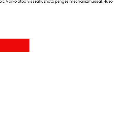
solt. Markolatba visszahúzható pengés mechanizmussal. Húzó