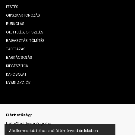
FESTÉS
GIPSZKARTONOZÁS
BURKOLÁS
GLETTELÉS, GIPSZELÉS
RAGASZTÁS, TÖMÍTÉS
TAPÉTÁZÁS
BARKÁCSOLÁS
KIEGÉSZÍTŐK
KAPCSOLAT
NYÁRI AKCIÓK
Elérhetőség:
hello@teddyvizafogo.hu
A kellemesebb felhasználói élményed érdekében
+ 36 1 798 00 70