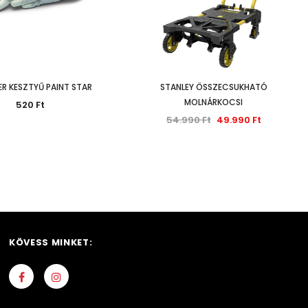
ER KESZTYŰ PAINT STAR
STANLEY ÖSSZECSUKHATÓ
MOLNÁRKOCSI
520 Ft
54.990 Ft
49.990 Ft
KÖVESS MINKET: