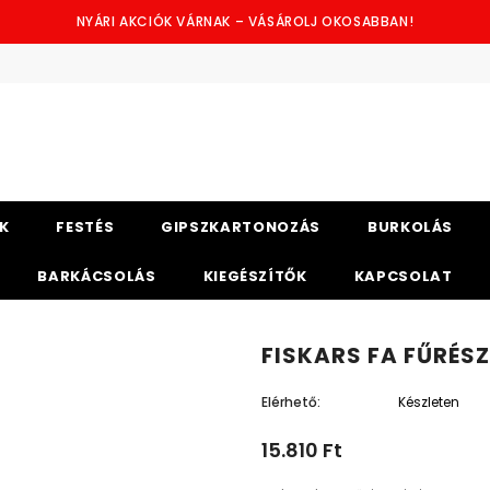
NYÁRI AKCIÓK VÁRNAK – VÁSÁROLJ OKOSABBAN!
K
FESTÉS
GIPSZKARTONOZÁS
BURKOLÁS
BARKÁCSOLÁS
KIEGÉSZÍTŐK
KAPCSOLAT
FISKARS FA FŰRÉS
Elérhető:
Készleten
15.810 Ft