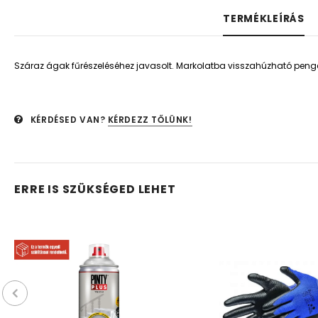
TERMÉKLEÍRÁS
Száraz ágak fűrészeléséhez javasolt. Markolatba visszahúzható pe
KÉRDÉSED VAN?
KÉRDEZZ TŐLÜNK!
ERRE IS SZÜKSÉGED LEHET