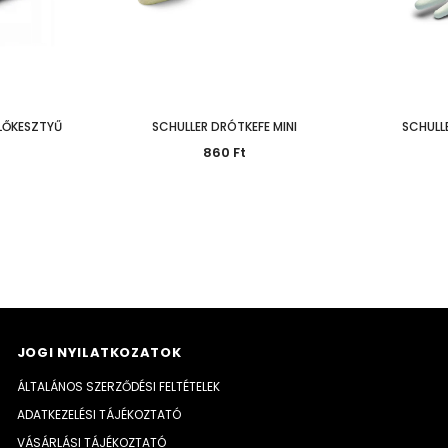
ELŐKESZTYŰ
SCHULLER DRÓTKEFE MINI
SCHULL
860 Ft
JOGI NYILATKOZATOK
ÁLTALÁNOS SZERZŐDÉSI FELTÉTELEK
ADATKEZELÉSI TÁJÉKOZTATÓ
VÁSÁRLÁSI TÁJÉKOZTATÓ