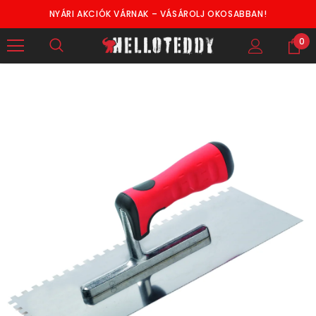
NYÁRI AKCIÓK VÁRNAK – VÁSÁROLJ OKOSABBAN!
0