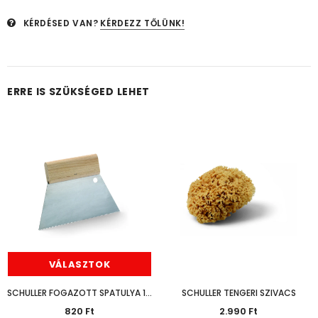
KÉRDÉSED VAN?
KÉRDEZZ TŐLÜNK!
ERRE IS SZÜKSÉGED LEHET
Hosszabb Szállítási Idő
Várható
VÁLASZTOK
NEM ELÉRHETŐ
SCHULLER FOGAZOTT SPATULYA 18CM
SCHULLER TENGERI SZIVACS
820 Ft
2.990 Ft