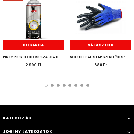
KOSÁRBA
VÁLASZTOK
PINTY PLUS TECH CSÚSZÁSGÁTLÓ SPRAY 400ML
SCHULLER ALLSTAR SZERELŐKESZTYŰ
2.990 Ft
680 Ft
KATEGÓRIÁK
JOGI NYILATKOZATOK