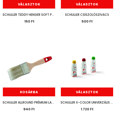
VÁLASZTOK
VÁLASZTOK
SCHULLER TEDDY HENGER SOFT PRO
SCHULLER CSISZOLÓSZIVACS
150 Ft
500 Ft
KLASSZ ÁR
KLASS
HÉRA BELTÉRI MATT FALFESTÉK FEHÉR 15L
13.630 Ft
10.990 Ft
7.470 Ft
6.190 Ft
KOSÁRBA
KOSÁRBA
KOSÁRBA
VÁLASZTOK
SCHULLER ALLROUND PRÉMIUM LAPOSECSET 30MM
SCHULLER X-COLOR UNIVERZÁLIS SZÍNEZŐPASZTA 40ML
940 Ft
1.720 Ft