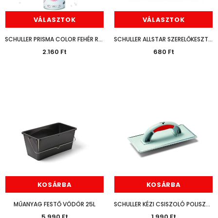
VÁLASZTOK
VÁLASZTOK
SCHULLER PRISMA COLOR FEHÉR RAL 9016 400ML
SCHULLER ALLSTAR SZERELŐKESZTYŰ
2.160 Ft
680 Ft
KOSÁRBA
KOSÁRBA
MŰANYAG FESTŐ VÖDÖR 25L
SCHULLER KÉZI CSISZOLÓ POLISZTIROL KICSI
5.990 Ft
1.990 Ft